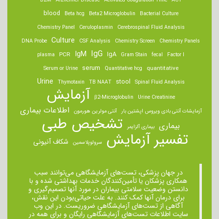
B2M
Alzheimer Disease
Activated Coagulation Time
ACT
blood
Beta hcg
Beta2 Microglobulin
Bacterial Culture
Chemistry Panel
Ceruloplasmin
Cerebrospinal Fluid Analysis
Culture
DNA Probe
CSF Analysis
Chemistry Screen
Chemistry Panels
IgM
IgG
IgA
PCR
plasma
Gram Stain
fecal
Factor I
serum
quantitative
Serum or Urine
Quantitative hcg
Urine
stool
Thymotaxin
TB NAAT
Spinal Fluid Analysis
آزمایش
β2-Microglobulin
Urine Creatinine
اطلاعات بیماری
آزمایشات آنتی بادی ویروس اپشتین بار
آنتی مولرین هورمون
تشخیص طبی
بیماری
بیماری آلزایمر
تفسیر آزمایش
شکاف آنیونی
سرولوپلاسمین
در جهان پزشکی، تست‌های آزمایشگاهی می‌توانند سبب
همکاری پزشکان یا تأمین‌کنندگان خدمات بهداشتی شده و با
دانستن وضعیت سلامتی بیماران در مورد آنها تصمیم‌گیری و
برای درمان ‌آنها کمک کنند. به علت حیاتی‌بودن این نقش،
آگاهی از تست‌های آزمایشگاهی ضروریست. در این وب
سایت اطلاعات تست‌های آزمایشگاهی رایگان و برای همه در