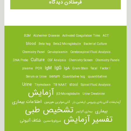
B2M
Alzheimer Disease
Activated Coagulation Time
ACT
blood
Beta hcg
Beta2 Microglobulin
Bacterial Culture
Chemistry Panel
Ceruloplasmin
Cerebrospinal Fluid Analysis
Culture
DNA Probe
CSF Analysis
Chemistry Screen
Chemistry Panels
IgM
IgG
IgA
PCR
plasma
Gram Stain
fecal
Factor I
serum
quantitative
Serum or Urine
Quantitative hcg
Urine
stool
Thymotaxin
TB NAAT
Spinal Fluid Analysis
آزمایش
β2-Microglobulin
Urine Creatinine
اطلاعات بیماری
آزمایشات آنتی بادی ویروس اپشتین بار
آنتی مولرین هورمون
تشخیص طبی
بیماری
بیماری آلزایمر
تفسیر آزمایش
شکاف آنیونی
سرولوپلاسمین