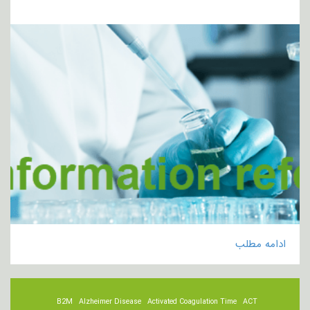
ادامه مطلب
B2M
Alzheimer Disease
Activated Coagulation Time
ACT