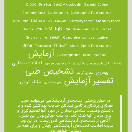
blood
Beta hcg
Beta2 Microglobulin
Bacterial Culture
Chemistry Panel
Ceruloplasmin
Cerebrospinal Fluid Analysis
Culture
DNA Probe
CSF Analysis
Chemistry Screen
Chemistry Panels
IgM
IgG
IgA
PCR
plasma
Gram Stain
fecal
Factor I
serum
quantitative
Serum or Urine
Quantitative hcg
Urine
stool
Thymotaxin
TB NAAT
Spinal Fluid Analysis
آزمایش
β2-Microglobulin
Urine Creatinine
اطلاعات بیماری
آزمایشات آنتی بادی ویروس اپشتین بار
آنتی مولرین هورمون
تشخیص طبی
بیماری
بیماری آلزایمر
تفسیر آزمایش
شکاف آنیونی
سرولوپلاسمین
در جهان پزشکی، تست‌های آزمایشگاهی می‌توانند سبب
همکاری پزشکان یا تأمین‌کنندگان خدمات بهداشتی شده و با
دانستن وضعیت سلامتی بیماران در مورد آنها تصمیم‌گیری و
برای درمان ‌آنها کمک کنند. به علت حیاتی‌بودن این نقش،
آگاهی از تست‌های آزمایشگاهی ضروریست. در این وب
سایت اطلاعات تست‌های آزمایشگاهی رایگان و برای همه در
دسترس خواهد بود.