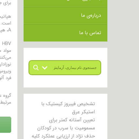
برای ج
درباره‌ی ما
هپاتی
A، هپاتیت C، هپاتیت D و هپاتیت E هستند.
تماس با ما
BV
مواد م
نوزادا
ویروس 
فرد آل
گروه 
مرتبط 
تشخیص فیبروز کیستیک با
استیکر عرق
تعیین آستانه کمتر برای
مسمومیت با سرب در کودکان
حذف نژاد از ارزیابی عملکرد کلیه