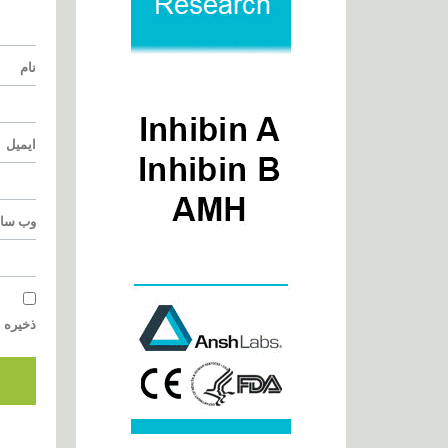
نام
ایمیل
وب‌ سا
ذخیره ن