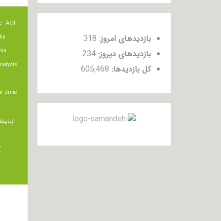
e
ACT
بازدیدهای امروز:
318
lin
min
بازدیدهای دیروز:
234
nalysis
کل بازدیدها:
605,468
r Urine
آزمایشا
ت