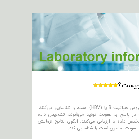
آزمایشات هپاتیت B مواد شیمیایی که نشان‌دهنده‌ی عفونت جاری یا قبلی با ویروس هپاتیت B یا (HBV) است، را شناسایی می‌کنند.
 که در پاسخ به عفونت تولید می‌شوند، تشخیص داده
واع آزمایش‌ها مواد ژنتیکی (DNA) ویروس را تشخیص داده یا ارزیابی می‌کنند. الگوی نتایج آزمایش
رض عفونت، مصون است را شناسایی کند.