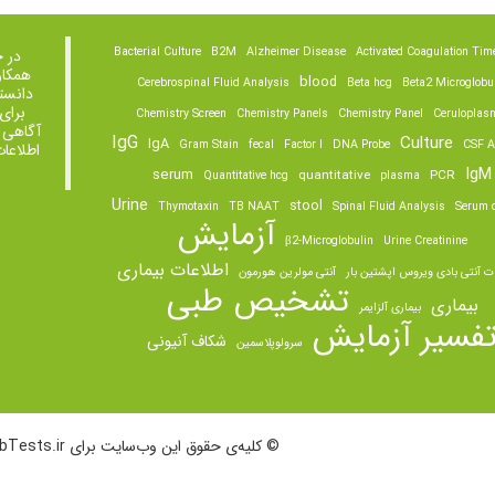
Bacterial Culture
B2M
Alzheimer Disease
Activated Coagulation Tim
در 
همکار
blood
Cerebrospinal Fluid Analysis
Beta hcg
Beta2 Microglobu
دانست
برای
Chemistry Screen
Chemistry Panels
Chemistry Panel
Ceruloplas
آگاهی 
IgG
Culture
IgA
Gram Stain
fecal
Factor I
DNA Probe
CSF A
اطلاعا
IgM
serum
quantitative
PCR
Quantitative hcg
plasma
Urine
stool
Thymotaxin
TB NAAT
Spinal Fluid Analysis
Serum o
آزمایش
β2-Microglobulin
Urine Creatinine
اطلاعات بیماری
ت آنتی بادی ویروس اپشتین بار
آنتی مولرین هورمون
تشخیص طبی
بیماری
بیماری آلزایمر
فسیر آزمایش
شکاف آنیونی
سرولوپلاسمین
© کلیه‌ی حقوق این وب‌سایت برای LabTests.ir محفوظ است.