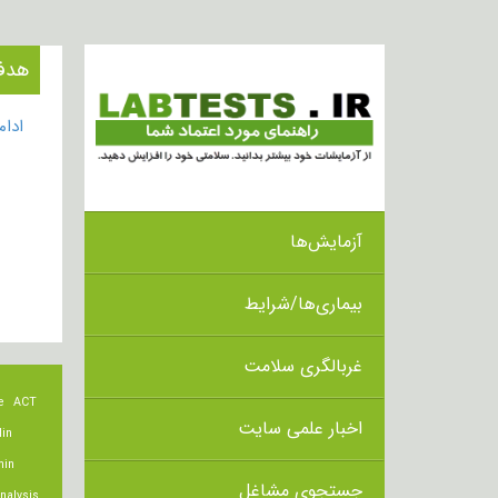
هدف از انج
ادا
آزمایش‌ها
بیماری‌ها/شرایط
غربالگری سلامت
e
ACT
اخبار علمی سایت
lin
min
جستجوی مشاغل
nalysis