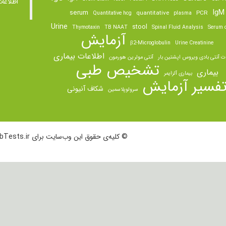
اطلاعا
IgM
serum
quantitative
PCR
Quantitative hcg
plasma
Urine
stool
Thymotaxin
TB NAAT
Spinal Fluid Analysis
Serum o
آزمایش
β2-Microglobulin
Urine Creatinine
اطلاعات بیماری
ت آنتی بادی ویروس اپشتین بار
آنتی مولرین هورمون
تشخیص طبی
بیماری
بیماری آلزایمر
فسیر آزمایش
شکاف آنیونی
سرولوپلاسمین
© کلیه‌ی حقوق این وب‌سایت برای LabTests.ir محفوظ است.