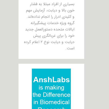
بسیاری از افراد مبتلا به فشار
خون بالا و دیابت، آزمایش مهم
و کلیدی ادرار را انجام نداده‌اند.
گروه ویژه خدمات پیشگیرانه
ایالات متحده دستورالعمل جدید
خود را برای غربالگری پیش
دیابت و دیابت نوع ۲ اعلام کرده
است.