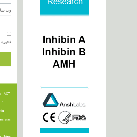
وب‌ سا
ذخیره ن
e
ACT
lin
min
nalysis
r Urine