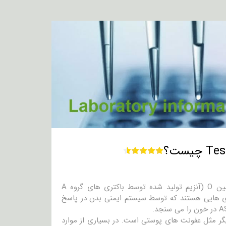
آنتی استریپتولیسین o ASO یک نوع آنتی بادی است که بر ضد استرپتولیسین O (آنزیم تولید شده توسط باکتری های گروه A
anti-DNase  جزو رایجترین آنتی بادی هایی هستند که توسط سیستم ایمنی بدن در پاسخ
ونت های دیگر مثل عفونت های پوستی است. در بسیاری از موارد