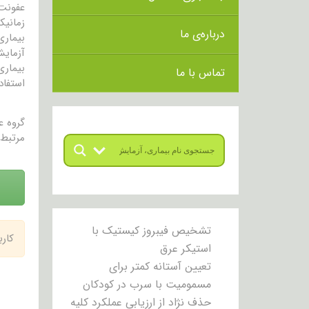
عفونت 
زمانیک
درباره‌ی ما
بیماری
آزمایش
تماس با ما
استفاده
گروه 
مرتبط 
تشخیص فیبروز کیستیک با
کار
استیکر عرق
تعیین آستانه کمتر برای
مسمومیت با سرب در کودکان
حذف نژاد از ارزیابی عملکرد کلیه