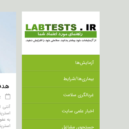
آزمایش‌ها
بیماری‌ها/شرایط
هدف از ان
غربالگری سلامت
02 
اخبار علمی سایت
به عفونت ناشی از گروه A
جستجوی مشاغل