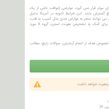
 موثر قرار نمی گیرد، عوارضی (عواقب ناشی از یک
غ گسترش یابند. این شرایط ثانویه در آمریکا بدلیل
 می توانند منجر به عوارض جدی مثل آسیب به قلب،
بیماری حاد کلیه، ورم بافتی و فشار خون بالا شود. آزمایش ASO را می توان برای کمک به تشخیص عفونت استرپ گروه A مورد
در خصوص هدف از انجام آزمایش، سوالات رایج، مطالب
 ارجعیت خواهد داشت.
.
ین:
4
]