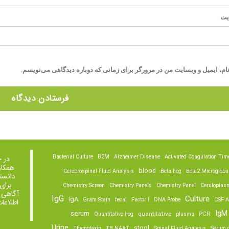
یت
ام، ایمیل و وبسایت من در مرورگر برای زمانی که دوباره دیدگاهی می‌نویسم.
Bacterial Culture
B2M
Alzheimer Disease
Activated Coagulation Tim
در 
همکار
blood
Cerebrospinal Fluid Analysis
Beta hcg
Beta2 Microglobu
دانست
برای
Chemistry Screen
Chemistry Panels
Chemistry Panel
Ceruloplas
آگاهی 
IgG
Culture
IgA
Gram Stain
fecal
Factor I
DNA Probe
CSF A
اطلاعا
IgM
serum
quantitative
PCR
Quantitative hcg
plasma
Urine
stool
Thymotaxin
TB NAAT
Spinal Fluid Analysis
Serum o