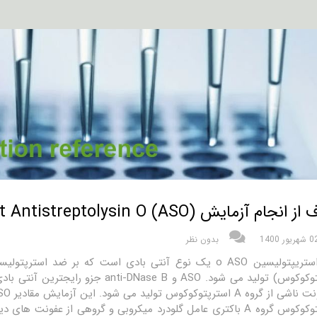
جام آزمایش Test Antistreptolysin O (ASO) چیست؟
شهریور 1400
بدون نظر
استرپتوکوکوس) تولید می شود. ASO و B
 استرپتوکوکوس تولید می شود. این آزمایش مقادیر ASO در خون را می سنجد.
استرپتوکوکوس گروه A باکتری عامل گلودرد میکروبی و گروهی از عف