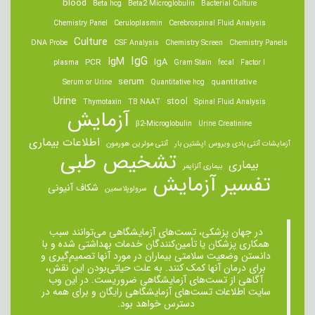
blood
Beta hcg
Beta2 Microglobulin
Bacterial Culture
Chemistry Panel
Ceruloplasmin
Cerebrospinal Fluid Analysis
Culture
DNA Probe
CSF Analysis
Chemistry Screen
Chemistry Panels
IgM
IgG
IgA
PCR
plasma
Gram Stain
fecal
Factor I
serum
quantitative
Serum or Urine
Quantitative hcg
Urine
stool
Thymotaxin
TB NAAT
Spinal Fluid Analysis
آزمایش
β2-Microglobulin
Urine Creatinine
اطلاعات بیماری
آزمایشات آنتی بادی ویروس اپشتین بار
آنتی مولرین هورمون
تشخیص طبی
بیماری
بیماری آلزایمر
تفسیر آزمایش
شکاف آنیونی
سرولوپلاسمین
در جهان پزشکی، تست‌های آزمایشگاهی می‌توانند سبب
همکاری پزشکان یا تأمین‌کنندگان خدمات بهداشتی شده و با
دانستن وضعیت سلامتی بیماران در مورد آنها تصمیم‌گیری و
برای درمان ‌آنها کمک کنند. به علت حیاتی‌بودن این نقش،
آگاهی از تست‌های آزمایشگاهی ضروریست. در این وب
سایت اطلاعات تست‌های آزمایشگاهی رایگان و برای همه در
دسترس خواهد بود.