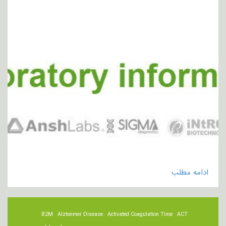
ادامه مطلب
B2M
Alzheimer Disease
Activated Coagulation Time
ACT