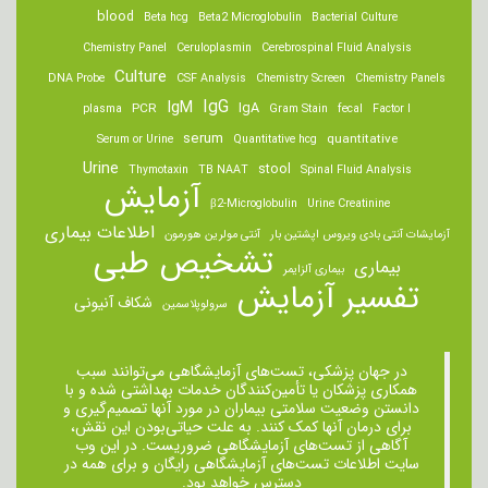
blood
Beta hcg
Beta2 Microglobulin
Bacterial Culture
Chemistry Panel
Ceruloplasmin
Cerebrospinal Fluid Analysis
Culture
DNA Probe
CSF Analysis
Chemistry Screen
Chemistry Panels
IgM
IgG
IgA
PCR
plasma
Gram Stain
fecal
Factor I
serum
quantitative
Serum or Urine
Quantitative hcg
Urine
stool
Thymotaxin
TB NAAT
Spinal Fluid Analysis
آزمایش
β2-Microglobulin
Urine Creatinine
اطلاعات بیماری
آزمایشات آنتی بادی ویروس اپشتین بار
آنتی مولرین هورمون
تشخیص طبی
بیماری
بیماری آلزایمر
تفسیر آزمایش
شکاف آنیونی
سرولوپلاسمین
در جهان پزشکی، تست‌های آزمایشگاهی می‌توانند سبب
همکاری پزشکان یا تأمین‌کنندگان خدمات بهداشتی شده و با
دانستن وضعیت سلامتی بیماران در مورد آنها تصمیم‌گیری و
برای درمان ‌آنها کمک کنند. به علت حیاتی‌بودن این نقش،
آگاهی از تست‌های آزمایشگاهی ضروریست. در این وب
سایت اطلاعات تست‌های آزمایشگاهی رایگان و برای همه در
دسترس خواهد بود.