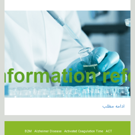
ادامه مطلب
B2M
Alzheimer Disease
Activated Coagulation Time
ACT