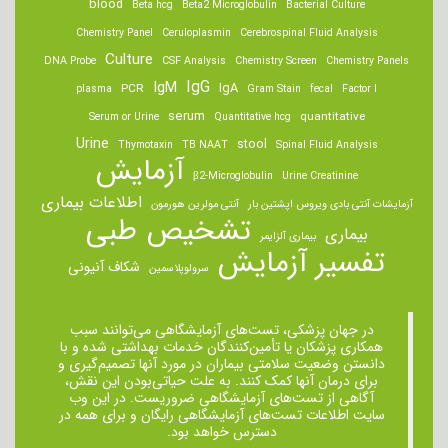
blood
Beta hcg
Beta2 Microglobulin
Bacterial Culture
Chemistry Panel
Ceruloplasmin
Cerebrospinal Fluid Analysis
Culture
DNA Probe
CSF Analysis
Chemistry Screen
Chemistry Panels
IgM
IgG
IgA
PCR
plasma
Gram Stain
fecal
Factor I
serum
quantitative
Serum or Urine
Quantitative hcg
Urine
stool
Thymotaxin
TB NAAT
Spinal Fluid Analysis
آزمایش
β2-Microglobulin
Urine Creatinine
اطلاعات بیماری
آزمایشات آنتی بادی ویروس اپشتین بار
آنتی مولرین هورمون
تشخیص طبی
بیماری
بیماری آلزایمر
تفسیر آزمایش
شکاف آنیونی
سرولوپلاسمین
در جهان پزشکی، تست‌های آزمایشگاهی می‌توانند سبب
همکاری پزشکان یا تأمین‌کنندگان خدمات بهداشتی شده و با
دانستن وضعیت سلامتی بیماران در مورد آنها تصمیم‌گیری و
برای درمان ‌آنها کمک کنند. به علت حیاتی‌بودن این نقش،
آگاهی از تست‌های آزمایشگاهی ضروریست. در این وب
سایت اطلاعات تست‌های آزمایشگاهی رایگان و برای همه در
دسترس خواهد بود.