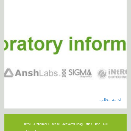
ادامه مطلب
B2M
Alzheimer Disease
Activated Coagulation Time
ACT