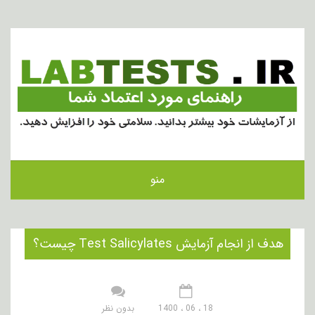
منو
هدف از انجام آزمایش Test Salicylates چیست؟
18 ، 06 ، 1400
بدون نظر