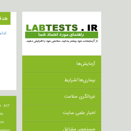
هدف از ا
ادا
آزمایش‌ها
بیماری‌ها/شرایط
غربالگری سلامت
e
ACT
اخبار علمی سایت
lin
min
جستجوی مشاغل
nalysis