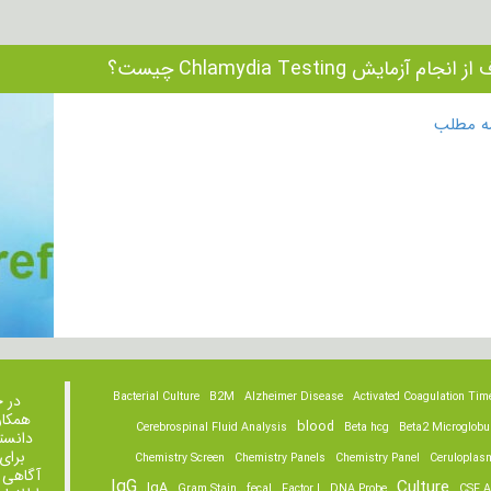
نجام آزمایش Chlamydia Testing چیست؟
مه مطلب
Bacterial Culture
B2M
Alzheimer Disease
Activated Coagulation Tim
در 
همکار
blood
Cerebrospinal Fluid Analysis
Beta hcg
Beta2 Microglobu
دانست
برای
Chemistry Screen
Chemistry Panels
Chemistry Panel
Ceruloplas
آگاهی 
IgG
Culture
IgA
Gram Stain
fecal
Factor I
DNA Probe
CSF A