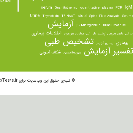
اطلاعا
IgM
serum
quantitative
PCR
Quantitative hcg
plasma
Urine
stool
Thymotaxin
TB NAAT
Spinal Fluid Analysis
Serum o
آزمایش
β2-Microglobulin
Urine Creatinine
اطلاعات بیماری
ت آنتی بادی ویروس اپشتین بار
آنتی مولرین هورمون
تشخیص طبی
بیماری
بیماری آلزایمر
فسیر آزمایش
شکاف آنیونی
سرولوپلاسمین
© کلیه‌ی حقوق این وب‌سایت برای LabTests.ir محفوظ است.