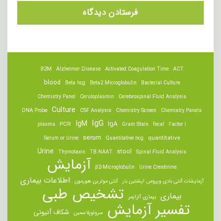
B2M
Alzheimer Disease
Activated Coagulation Time
ACT
blood
Beta hcg
Beta2 Microglobulin
Bacterial Culture
Chemistry Panel
Ceruloplasmin
Cerebrospinal Fluid Analysis
Culture
DNA Probe
CSF Analysis
Chemistry Screen
Chemistry Panels
IgM
IgG
IgA
PCR
plasma
Gram Stain
fecal
Factor I
serum
quantitative
Serum or Urine
Quantitative hcg
Urine
stool
Thymotaxin
TB NAAT
Spinal Fluid Analysis
آزمایش
β2-Microglobulin
Urine Creatinine
اطلاعات بیماری
آزمایشات آنتی بادی ویروس اپشتین بار
آنتی مولرین هورمون
تشخیص طبی
بیماری
بیماری آلزایمر
تفسیر آزمایش
شکاف آنیونی
سرولوپلاسمین