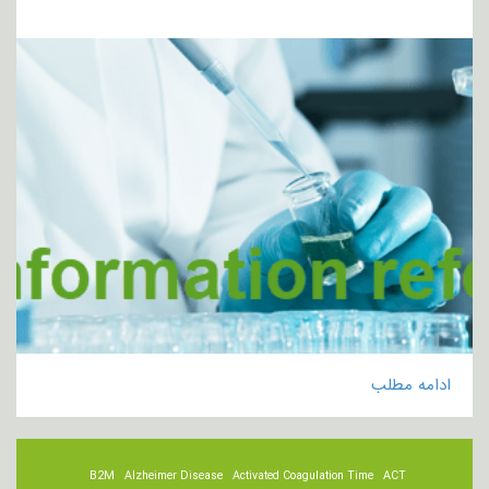
ادامه مطلب
B2M
Alzheimer Disease
Activated Coagulation Time
ACT