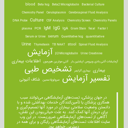
blood
Beta hcg
Beta2 Microglobulin
Bacterial Culture
Chemistry Panel
Ceruloplasmin
Cerebrospinal Fluid Analysis
Culture
DNA Probe
CSF Analysis
Chemistry Screen
Chemistry Panels
IgM
IgG
IgA
PCR
plasma
Gram Stain
fecal
Factor I
serum
quantitative
Serum or Urine
Quantitative hcg
Urine
stool
Thymotaxin
TB NAAT
Spinal Fluid Analysis
آزمایش
β2-Microglobulin
Urine Creatinine
اطلاعات بیماری
آزمایشات آنتی بادی ویروس اپشتین بار
آنتی مولرین هورمون
تشخیص طبی
بیماری
بیماری آلزایمر
تفسیر آزمایش
شکاف آنیونی
سرولوپلاسمین
در جهان پزشکی، تست‌های آزمایشگاهی می‌توانند سبب
همکاری پزشکان یا تأمین‌کنندگان خدمات بهداشتی شده و با
دانستن وضعیت سلامتی بیماران در مورد آنها تصمیم‌گیری و
برای درمان ‌آنها کمک کنند. به علت حیاتی‌بودن این نقش،
آگاهی از تست‌های آزمایشگاهی ضروریست. در این وب
سایت اطلاعات تست‌های آزمایشگاهی رایگان و برای همه در
دسترس خواهد بود.