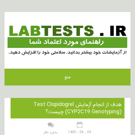
منو
هدف از انجام آزمایش Test Clopidogrel
(CYP2C19 Genotyping) چیست؟
09 ، 06 ، 1400
بدون نظر