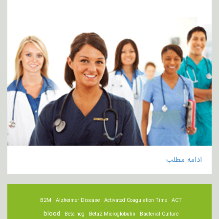
ادامه مطلب
B2M
Alzheimer Disease
Activated Coagulation Time
ACT
blood
Beta hcg
Beta2 Microglobulin
Bacterial Culture