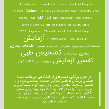
Chemistry Panel
Ceruloplasmin
Cerebrospinal Fluid Analysis
Culture
DNA Probe
CSF Analysis
Chemistry Screen
Chemistry Panels
IgM
IgG
IgA
PCR
plasma
Gram Stain
fecal
Factor I
serum
quantitative
Serum or Urine
Quantitative hcg
Urine
stool
Thymotaxin
TB NAAT
Spinal Fluid Analysis
آزمایش
β2-Microglobulin
Urine Creatinine
اطلاعات بیماری
آزمایشات آنتی بادی ویروس اپشتین بار
آنتی مولرین هورمون
تشخیص طبی
بیماری
بیماری آلزایمر
تفسیر آزمایش
شکاف آنیونی
سرولوپلاسمین
در جهان پزشکی، تست‌های آزمایشگاهی می‌توانند سبب
همکاری پزشکان یا تأمین‌کنندگان خدمات بهداشتی شده و با
دانستن وضعیت سلامتی بیماران در مورد آنها تصمیم‌گیری و
برای درمان ‌آنها کمک کنند. به علت حیاتی‌بودن این نقش،
آگاهی از تست‌های آزمایشگاهی ضروریست. در این وب
سایت اطلاعات تست‌های آزمایشگاهی رایگان و برای همه در
دسترس خواهد بود.