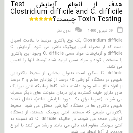
هدف از انجام آزمایش Test
Clostridium difficile and C. difficile
Toxin Testing چیست؟
09 شهریور 1400
بدون نظر
Clostridium difficile یک نوع باکتری مرتبط با علامت اسهال
است که از مصرف آنتی بیوتیک ناشی می شود. آزمایش C.
difficile و آزمایشات مواد سمی C. difficile وجود این باکتری
را مشخص کرده و مواد سمی تولید شده توسط آنها را تعیین
می کنند.
C. difficile ممکن است بعنوان بخشی از محیط باکتریایی
طبیعی در دستگاه گوارشی ۶۵ درصد از نوزادان سالم و ۳ درصد
از افراد بالغ سالم وجود داشته باشد. گاها زمانیکه آنتی بیوتیک
های دارای طیف گسترده برای درمان عفونت های دیگر مصرف
می شوند، (عموما برای یک دوره افزایش یافته)، تعادل تعداد
طبیعی باکتری ها در دستگاه گوارشی مختل می شود. محیط
باکتریایی طبیعی که مستعد آنتی بیوتیک هستند، از دستگاه
گوارشی حذف می شوند، در حالیکه C. difficile که نسبت به
آنتی بیوتیک مقاوم اند، باقی می مانند و رشد می کنند یا انواع
جدیدی از آنها ایجاد می شود.