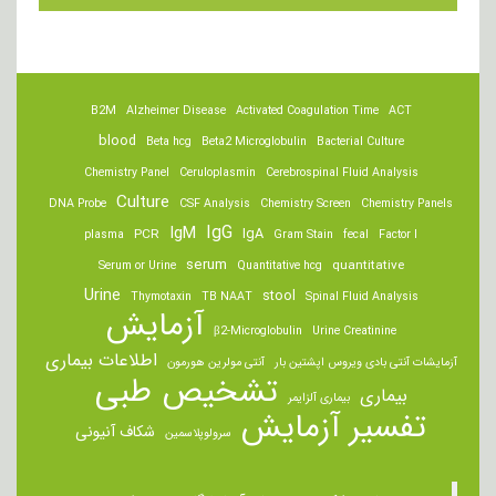
B2M
Alzheimer Disease
Activated Coagulation Time
ACT
blood
Beta hcg
Beta2 Microglobulin
Bacterial Culture
Chemistry Panel
Ceruloplasmin
Cerebrospinal Fluid Analysis
Culture
DNA Probe
CSF Analysis
Chemistry Screen
Chemistry Panels
IgM
IgG
IgA
PCR
plasma
Gram Stain
fecal
Factor I
serum
quantitative
Serum or Urine
Quantitative hcg
Urine
stool
Thymotaxin
TB NAAT
Spinal Fluid Analysis
آزمایش
β2-Microglobulin
Urine Creatinine
اطلاعات بیماری
آزمایشات آنتی بادی ویروس اپشتین بار
آنتی مولرین هورمون
تشخیص طبی
بیماری
بیماری آلزایمر
تفسیر آزمایش
شکاف آنیونی
سرولوپلاسمین