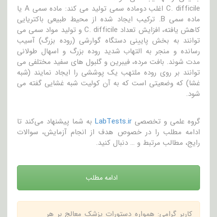
C. difficile اغلب دوماده سمی تولید می کند: ماده سمی A یا
ماده سمی B. ترکیب ایجاد شده از محیط طبیعی باکتریایی
کاهش یافته، افزایش تعداد C. difficile و تولید مواد سمی می
توانند به بخش پایینی دستگاه گوارشی (روده بزرگ) آسیب
رسانده و منجر به التهاب شدید روده بزرگ و اسهال طولانی
مدت شوند. بافت مرده، فیبرین و گلبول های سفید مختلفی می
توانند بر روی روده ملتهب یک پوششی را ایجاد نمایند (شبه
غشا) که وضعیتی است که به آن کولیت شبه غشایی گفته می
شود.
گروه علمی و تخصصی
LabTests.ir
به شما پیشنهاد می‌کند تا
ادامه مطلب را در خصوص هدف از انجام آزمایش، سوالات
رایج، مطالب مرتبط و … دنبال کنید.
ادامه مطلب
کاربر گرامی: همواره دستورات پزشک معالج بر هر