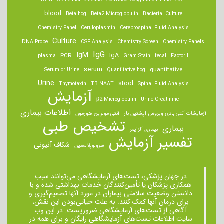
B2M
Alzheimer Disease
Activated Coagulation Time
ACT
blood
Beta hcg
Beta2 Microglobulin
Bacterial Culture
Chemistry Panel
Ceruloplasmin
Cerebrospinal Fluid Analysis
Culture
DNA Probe
CSF Analysis
Chemistry Screen
Chemistry Panels
IgM
IgG
IgA
PCR
plasma
Gram Stain
fecal
Factor I
serum
quantitative
Serum or Urine
Quantitative hcg
Urine
stool
Thymotaxin
TB NAAT
Spinal Fluid Analysis
آزمایش
β2-Microglobulin
Urine Creatinine
اطلاعات بیماری
آزمایشات آنتی بادی ویروس اپشتین بار
آنتی مولرین هورمون
تشخیص طبی
بیماری
بیماری آلزایمر
تفسیر آزمایش
شکاف آنیونی
سرولوپلاسمین
در جهان پزشکی، تست‌های آزمایشگاهی می‌توانند سبب
همکاری پزشکان یا تأمین‌کنندگان خدمات بهداشتی شده و با
دانستن وضعیت سلامتی بیماران در مورد آنها تصمیم‌گیری و
برای درمان ‌آنها کمک کنند. به علت حیاتی‌بودن این نقش،
آگاهی از تست‌های آزمایشگاهی ضروریست. در این وب
سایت اطلاعات تست‌های آزمایشگاهی رایگان و برای همه در