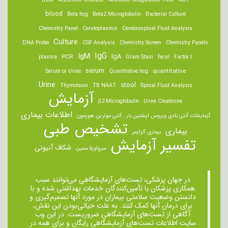
B2M
Alzheimer Disease
Activated Coagulation Time
ACT
blood
Beta hcg
Beta2 Microglobulin
Bacterial Culture
Chemistry Panel
Ceruloplasmin
Cerebrospinal Fluid Analysis
Culture
DNA Probe
CSF Analysis
Chemistry Screen
Chemistry Panels
IgM
IgG
IgA
PCR
plasma
Gram Stain
fecal
Factor I
serum
quantitative
Serum or Urine
Quantitative hcg
Urine
stool
Thymotaxin
TB NAAT
Spinal Fluid Analysis
آزمایش
β2-Microglobulin
Urine Creatinine
اطلاعات بیماری
آزمایشات آنتی بادی ویروس اپشتین بار
آنتی مولرین هورمون
تشخیص طبی
بیماری
بیماری آلزایمر
تفسیر آزمایش
شکاف آنیونی
سرولوپلاسمین
در جهان پزشکی، تست‌های آزمایشگاهی می‌توانند سبب
همکاری پزشکان یا تأمین‌کنندگان خدمات بهداشتی شده و با
دانستن وضعیت سلامتی بیماران در مورد آنها تصمیم‌گیری و
برای درمان ‌آنها کمک کنند. به علت حیاتی‌بودن این نقش،
آگاهی از تست‌های آزمایشگاهی ضروریست. در این وب
سایت اطلاعات تست‌های آزمایشگاهی رایگان و برای همه در