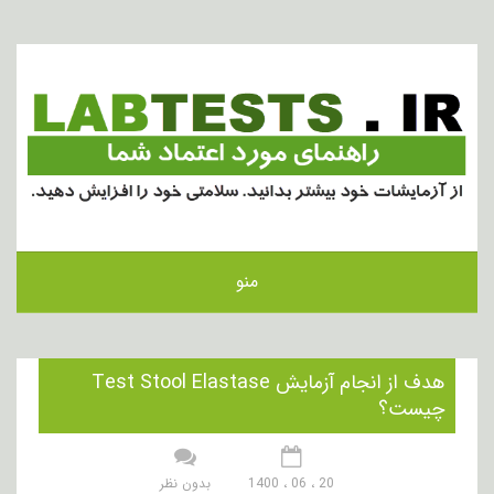
منو
هدف از انجام آزمایش Test Stool Elastase
چیست؟
20 ، 06 ، 1400
بدون نظر