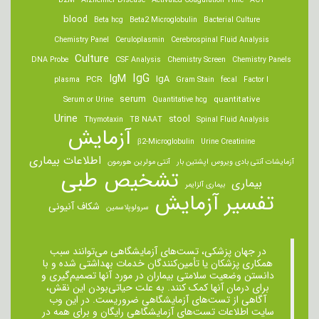
B2M
Alzheimer Disease
Activated Coagulation Time
ACT
blood
Beta hcg
Beta2 Microglobulin
Bacterial Culture
Chemistry Panel
Ceruloplasmin
Cerebrospinal Fluid Analysis
Culture
DNA Probe
CSF Analysis
Chemistry Screen
Chemistry Panels
IgM
IgG
IgA
PCR
plasma
Gram Stain
fecal
Factor I
serum
quantitative
Serum or Urine
Quantitative hcg
Urine
stool
Thymotaxin
TB NAAT
Spinal Fluid Analysis
آزمایش
β2-Microglobulin
Urine Creatinine
اطلاعات بیماری
آزمایشات آنتی بادی ویروس اپشتین بار
آنتی مولرین هورمون
تشخیص طبی
بیماری
بیماری آلزایمر
تفسیر آزمایش
شکاف آنیونی
سرولوپلاسمین
در جهان پزشکی، تست‌های آزمایشگاهی می‌توانند سبب
همکاری پزشکان یا تأمین‌کنندگان خدمات بهداشتی شده و با
دانستن وضعیت سلامتی بیماران در مورد آنها تصمیم‌گیری و
برای درمان ‌آنها کمک کنند. به علت حیاتی‌بودن این نقش،
آگاهی از تست‌های آزمایشگاهی ضروریست. در این وب
سایت اطلاعات تست‌های آزمایشگاهی رایگان و برای همه در