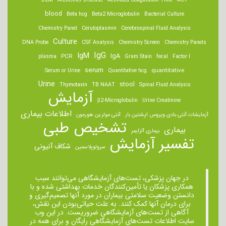
B2M
Alzheimer Disease
Activated Coagulation Time
ACT
blood
Beta hcg
Beta2 Microglobulin
Bacterial Culture
Chemistry Panel
Ceruloplasmin
Cerebrospinal Fluid Analysis
Culture
DNA Probe
CSF Analysis
Chemistry Screen
Chemistry Panels
IgM
IgG
IgA
PCR
plasma
Gram Stain
fecal
Factor I
serum
quantitative
Serum or Urine
Quantitative hcg
Urine
stool
Thymotaxin
TB NAAT
Spinal Fluid Analysis
آزمایش
β2-Microglobulin
Urine Creatinine
اطلاعات بیماری
آزمایشات آنتی بادی ویروس اپشتین بار
آنتی مولرین هورمون
تشخیص طبی
بیماری
بیماری آلزایمر
تفسیر آزمایش
شکاف آنیونی
سرولوپلاسمین
در جهان پزشکی، تست‌های آزمایشگاهی می‌توانند سبب
همکاری پزشکان یا تأمین‌کنندگان خدمات بهداشتی شده و با
دانستن وضعیت سلامتی بیماران در مورد آنها تصمیم‌گیری و
برای درمان ‌آنها کمک کنند. به علت حیاتی‌بودن این نقش،
آگاهی از تست‌های آزمایشگاهی ضروریست. در این وب
سایت اطلاعات تست‌های آزمایشگاهی رایگان و برای همه در