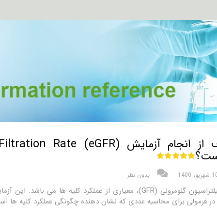
هدف از انجام آزمایش Rate (eGFR
ت؟
شهریور 1400
بدون نظر
نرخ فیلتراسیون گلومرولی (GFR)، معیاری از عملکرد کلیه ها می
 فرمولی برای محاسبه عددی که نشان دهنده چگونگی عملکرد کلیه ها است، با عنوان GFR برآورد شده یا GFR