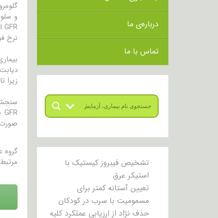
گلومرو
درباره‌ی ما
FR
نرخ فی
تماس با ما
دیابت
زیرا تا زمانی که ۳۰ تا ۴۰% عملکرد ک
سنجش ن
FR
صورت میگیرد
گروه 
مرتبط 
تشخیص فیبروز کیستیک با
استیکر عرق
تعیین آستانه کمتر برای
مسمومیت با سرب در کودکان
حذف نژاد از ارزیابی عملکرد کلیه