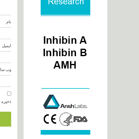
نام
ایمیل
وب‌ سا
ذخیره ن