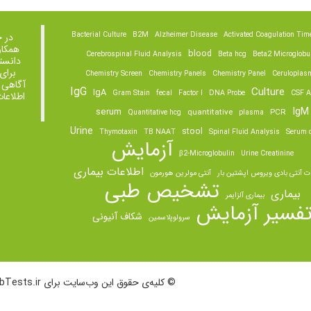
Bacterial Culture
B2M
Alzheimer Disease
Activated Coagulation Tim
در 
همکار
blood
Cerebrospinal Fluid Analysis
Beta hcg
Beta2 Microglobu
دانست
برای
Chemistry Screen
Chemistry Panels
Chemistry Panel
Ceruloplas
آگاهی 
IgG
Culture
IgA
Gram Stain
fecal
Factor I
DNA Probe
CSF A
اطلاعا
IgM
serum
quantitative
PCR
Quantitative hcg
plasma
Urine
stool
Thymotaxin
TB NAAT
Spinal Fluid Analysis
Serum o
آزمایش
β2-Microglobulin
Urine Creatinine
اطلاعات بیماری
ت آنتی بادی ویروس اپشتین بار
آنتی مولرین هورمون
تشخیص طبی
بیماری
بیماری آلزایمر
فسیر آزمایش
شکاف آنیونی
سرولوپلاسمین
© کلیه‌ی حقوق این وب‌سایت برای LabTests.ir محفوظ است.