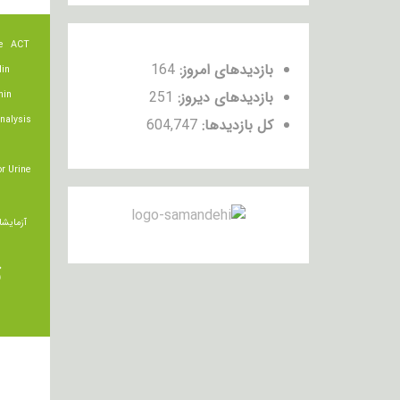
e
ACT
بازدیدهای امروز:
164
lin
بازدیدهای دیروز:
251
min
nalysis
کل بازدیدها:
604,747
r Urine
آزمایشا
ت