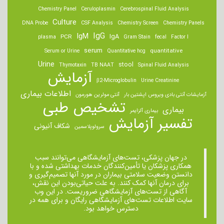
Chemistry Panel
Ceruloplasmin
Cerebrospinal Fluid Analysis
Culture
DNA Probe
CSF Analysis
Chemistry Screen
Chemistry Panels
IgM
IgG
IgA
PCR
plasma
Gram Stain
fecal
Factor I
serum
quantitative
Serum or Urine
Quantitative hcg
Urine
stool
Thymotaxin
TB NAAT
Spinal Fluid Analysis
آزمایش
β2-Microglobulin
Urine Creatinine
اطلاعات بیماری
آزمایشات آنتی بادی ویروس اپشتین بار
آنتی مولرین هورمون
تشخیص طبی
بیماری
بیماری آلزایمر
تفسیر آزمایش
شکاف آنیونی
سرولوپلاسمین
در جهان پزشکی، تست‌های آزمایشگاهی می‌توانند سبب
همکاری پزشکان یا تأمین‌کنندگان خدمات بهداشتی شده و با
دانستن وضعیت سلامتی بیماران در مورد آنها تصمیم‌گیری و
برای درمان ‌آنها کمک کنند. به علت حیاتی‌بودن این نقش،
آگاهی از تست‌های آزمایشگاهی ضروریست. در این وب
سایت اطلاعات تست‌های آزمایشگاهی رایگان و برای همه در
دسترس خواهد بود.