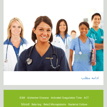
ادامه مطلب
B2M
Alzheimer Disease
Activated Coagulation Time
ACT
blood
Beta hcg
Beta2 Microglobulin
Bacterial Culture