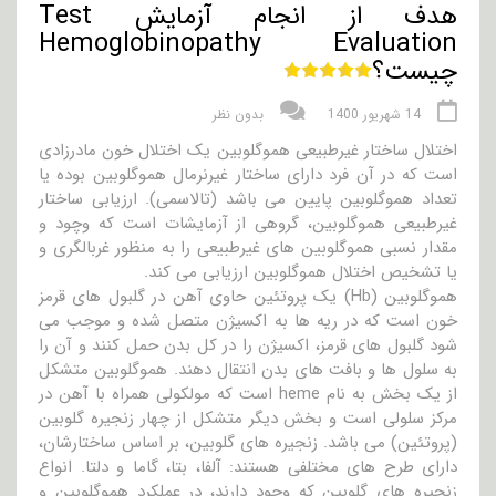
هدف از انجام آزمایش Test
Hemoglobinopathy Evaluation
چیست؟
14 شهریور 1400
بدون نظر
اختلال ساختار غیرطبیعی هموگلوبین یک اختلال خون مادرزادی
است که در آن فرد دارای ساختار غیرنرمال هموگلوبین بوده یا
تعداد هموگلوبین پایین می باشد (تالاسمی). ارزیابی ساختار
غیرطبیعی هموگلوبین، گروهی از آزمایشات است که وچود و
مقدار نسبی هموگلوبین های غیرطبیعی را به منظور غربالگری و
یا تشخیص اختلال هموگلوبین ارزیابی می کند.
هموگلوبین (Hb) یک پروتئین حاوی آهن در گلبول های قرمز
خون است که در ریه ها به اکسیژن متصل شده و موجب می
شود گلبول های قرمز، اکسیژن را در کل بدن حمل کنند و آن را
به سلول ها و بافت های بدن انتقال دهند. هموگلوبین متشکل
از یک بخش به نام heme است که مولکولی همراه با آهن در
مرکز سلولی است و بخش دیگر متشکل از چهار زنجیره گلوبین
(پروتئین) می باشد. زنجیره های گلوبین، بر اساس ساختارشان،
دارای طرح های مختلفی هستند: آلفا، بتا، گاما و دلتا. انواع
زنجیره های گلوبین که وجود دارند، در عملکرد هموگلوبین و