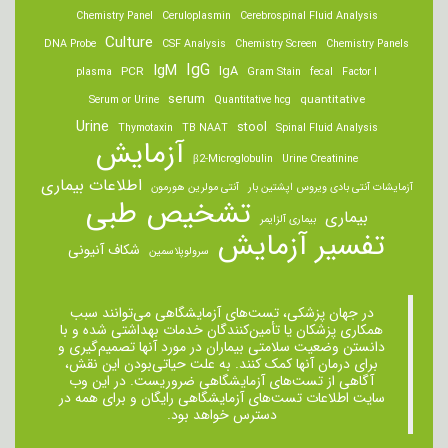
Chemistry Panel
Ceruloplasmin
Cerebrospinal Fluid Analysis
Culture
DNA Probe
CSF Analysis
Chemistry Screen
Chemistry Panels
IgM
IgG
IgA
PCR
plasma
Gram Stain
fecal
Factor I
serum
quantitative
Serum or Urine
Quantitative hcg
Urine
stool
Thymotaxin
TB NAAT
Spinal Fluid Analysis
آزمایش
β2-Microglobulin
Urine Creatinine
اطلاعات بیماری
آزمایشات آنتی بادی ویروس اپشتین بار
آنتی مولرین هورمون
تشخیص طبی
بیماری
بیماری آلزایمر
تفسیر آزمایش
شکاف آنیونی
سرولوپلاسمین
در جهان پزشکی، تست‌های آزمایشگاهی می‌توانند سبب
همکاری پزشکان یا تأمین‌کنندگان خدمات بهداشتی شده و با
دانستن وضعیت سلامتی بیماران در مورد آنها تصمیم‌گیری و
برای درمان ‌آنها کمک کنند. به علت حیاتی‌بودن این نقش،
آگاهی از تست‌های آزمایشگاهی ضروریست. در این وب
سایت اطلاعات تست‌های آزمایشگاهی رایگان و برای همه در
دسترس خواهد بود.