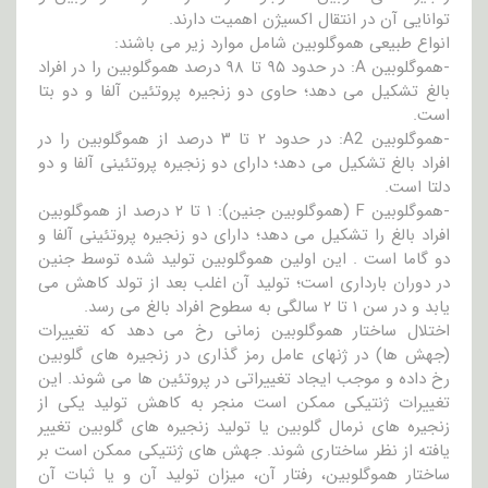
توانایی آن در انتقال اکسیژن اهمیت دارند.
انواع طبیعی هموگلوبین شامل موارد زیر می باشند:
-هموگلوبین A: در حدود ۹۵ تا ۹۸ درصد هموگلوبین را در افراد
بالغ تشکیل می دهد؛ حاوی دو زنجیره پروتئین آلفا و دو بتا
است.
-هموگلوبین A2: در حدود ۲ تا ۳ درصد از هموگلوبین را در
افراد بالغ تشکیل می دهد؛ دارای دو زنجیره پروتئینی آلفا و دو
دلتا است.
-هموگلوبین F (هموگلوبین جنین): ۱ تا ۲ درصد از هموگلوبین
افراد بالغ را تشکیل می دهد؛ دارای دو زنجیره پروتئینی آلفا و
دو گاما است . این اولین هموگلوبین تولید شده توسط جنین
در دوران بارداری است؛ تولید آن اغلب بعد از تولد کاهش می
یابد و در سن ۱ تا ۲ سالگی به سطوح افراد بالغ می رسد.
اختلال ساختار هموگلوبین زمانی رخ می دهد که تغییرات
(جهش ها) در ژنهای عامل رمز گذاری در زنجیره های گلوبین
رخ داده و موجب ایجاد تغییراتی در پروتئین ها می شوند. این
تغییرات ژنتیکی ممکن است منجر به کاهش تولید یکی از
زنجیره های نرمال گلوبین یا تولید زنجیره های گلوبین تغییر
یافته از نظر ساختاری شوند. جهش های ژنتیکی ممکن است بر
ساختار هموگلوبین، رفتار آن، میزان تولید آن و یا ثبات آن