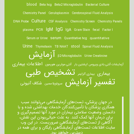
blood
Beta hcg
Beta2 Microglobulin
Bacterial Culture
Chemistry Panel
Ceruloplasmin
Cerebrospinal Fluid Analysis
Culture
DNA Probe
CSF Analysis
Chemistry Screen
Chemistry Panels
IgM
IgG
IgA
PCR
plasma
Gram Stain
fecal
Factor I
serum
quantitative
Serum or Urine
Quantitative hcg
Urine
stool
Thymotaxin
TB NAAT
Spinal Fluid Analysis
آزمایش
β2-Microglobulin
Urine Creatinine
اطلاعات بیماری
آزمایشات آنتی بادی ویروس اپشتین بار
آنتی مولرین هورمون
تشخیص طبی
بیماری
بیماری آلزایمر
تفسیر آزمایش
شکاف آنیونی
سرولوپلاسمین
در جهان پزشکی، تست‌های آزمایشگاهی می‌توانند سبب
همکاری پزشکان یا تأمین‌کنندگان خدمات بهداشتی شده و با
دانستن وضعیت سلامتی بیماران در مورد آنها تصمیم‌گیری و
برای درمان ‌آنها کمک کنند. به علت حیاتی‌بودن این نقش،
آگاهی از تست‌های آزمایشگاهی ضروریست. در این وب
سایت اطلاعات تست‌های آزمایشگاهی رایگان و برای همه در
دسترس خواهد بود.