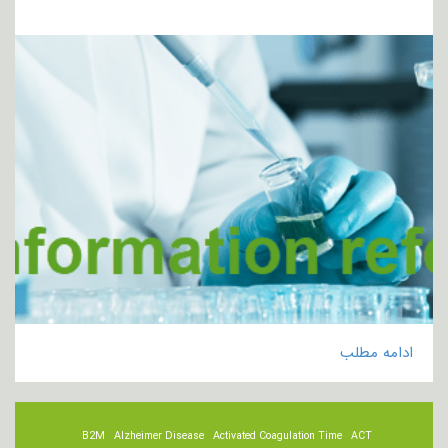
ادامه مطلب
B2M
Alzheimer Disease
Activated Coagulation Time
ACT