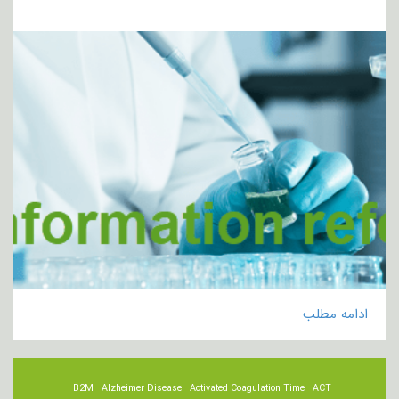
ادامه مطلب
B2M
Alzheimer Disease
Activated Coagulation Time
ACT