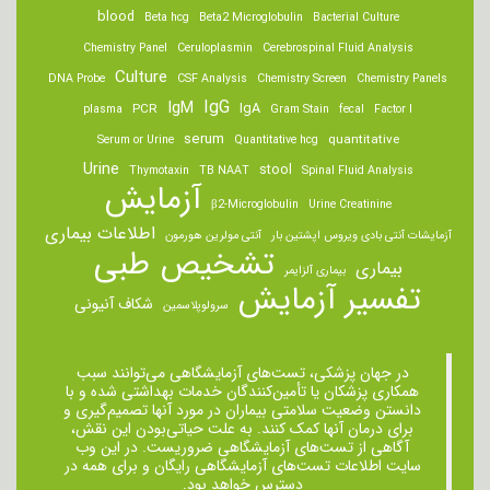
blood
Beta hcg
Beta2 Microglobulin
Bacterial Culture
Chemistry Panel
Ceruloplasmin
Cerebrospinal Fluid Analysis
Culture
DNA Probe
CSF Analysis
Chemistry Screen
Chemistry Panels
IgM
IgG
IgA
PCR
plasma
Gram Stain
fecal
Factor I
serum
quantitative
Serum or Urine
Quantitative hcg
Urine
stool
Thymotaxin
TB NAAT
Spinal Fluid Analysis
آزمایش
β2-Microglobulin
Urine Creatinine
اطلاعات بیماری
آزمایشات آنتی بادی ویروس اپشتین بار
آنتی مولرین هورمون
تشخیص طبی
بیماری
بیماری آلزایمر
تفسیر آزمایش
شکاف آنیونی
سرولوپلاسمین
در جهان پزشکی، تست‌های آزمایشگاهی می‌توانند سبب
همکاری پزشکان یا تأمین‌کنندگان خدمات بهداشتی شده و با
دانستن وضعیت سلامتی بیماران در مورد آنها تصمیم‌گیری و
برای درمان ‌آنها کمک کنند. به علت حیاتی‌بودن این نقش،
آگاهی از تست‌های آزمایشگاهی ضروریست. در این وب
سایت اطلاعات تست‌های آزمایشگاهی رایگان و برای همه در
دسترس خواهد بود.