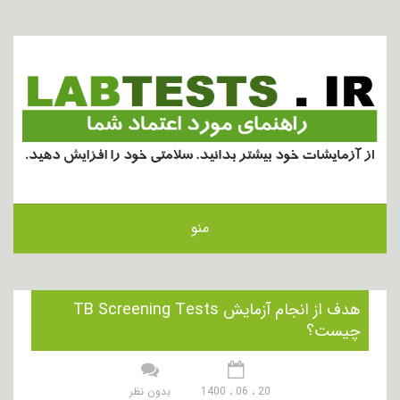
منو
هدف از انجام آزمایش TB Screening Tests
چیست؟
20 ، 06 ، 1400
بدون نظر