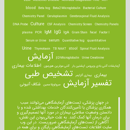
B2M
Alzheimer Disease
Activated Coagulation Time
ACT
blood
Beta hcg
Beta2 Microglobulin
Bacterial Culture
Chemistry Panel
Ceruloplasmin
Cerebrospinal Fluid Analysis
Culture
DNA Probe
CSF Analysis
Chemistry Screen
Chemistry Panels
IgM
IgG
IgA
PCR
plasma
Gram Stain
fecal
Factor I
serum
quantitative
Serum or Urine
Quantitative hcg
Urine
stool
Thymotaxin
TB NAAT
Spinal Fluid Analysis
آزمایش
β2-Microglobulin
Urine Creatinine
اطلاعات بیماری
آزمایشات آنتی بادی ویروس اپشتین بار
آنتی مولرین هورمون
تشخیص طبی
بیماری
بیماری آلزایمر
تفسیر آزمایش
شکاف آنیونی
سرولوپلاسمین
در جهان پزشکی، تست‌های آزمایشگاهی می‌توانند سبب
همکاری پزشکان یا تأمین‌کنندگان خدمات بهداشتی شده و با
دانستن وضعیت سلامتی بیماران در مورد آنها تصمیم‌گیری و
برای درمان ‌آنها کمک کنند. به علت حیاتی‌بودن این نقش،
آگاهی از تست‌های آزمایشگاهی ضروریست. در این وب
سایت اطلاعات تست‌های آزمایشگاهی رایگان و برای همه در