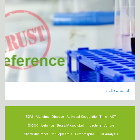
ادامه مطلب
B2M
Alzheimer Disease
Activated Coagulation Time
ACT
blood
Beta hcg
Beta2 Microglobulin
Bacterial Culture
Chemistry Panel
Ceruloplasmin
Cerebrospinal Fluid Analysis