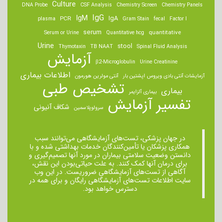
Culture
DNA Probe
CSF Analysis
Chemistry Screen
Chemistry Panels
IgM
IgG
IgA
PCR
plasma
Gram Stain
fecal
Factor I
serum
quantitative
Serum or Urine
Quantitative hcg
Urine
stool
Thymotaxin
TB NAAT
Spinal Fluid Analysis
آزمایش
β2-Microglobulin
Urine Creatinine
اطلاعات بیماری
آزمایشات آنتی بادی ویروس اپشتین بار
آنتی مولرین هورمون
تشخیص طبی
بیماری
بیماری آلزایمر
تفسیر آزمایش
شکاف آنیونی
سرولوپلاسمین
در جهان پزشکی، تست‌های آزمایشگاهی می‌توانند سبب
همکاری پزشکان یا تأمین‌کنندگان خدمات بهداشتی شده و با
دانستن وضعیت سلامتی بیماران در مورد آنها تصمیم‌گیری و
برای درمان ‌آنها کمک کنند. به علت حیاتی‌بودن این نقش،
آگاهی از تست‌های آزمایشگاهی ضروریست. در این وب
سایت اطلاعات تست‌های آزمایشگاهی رایگان و برای همه در
دسترس خواهد بود.