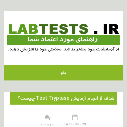
منو
هدف از انجام آزمایش Test Tryptase چیست؟
20 ، 06 ، 1400
بدون نظر