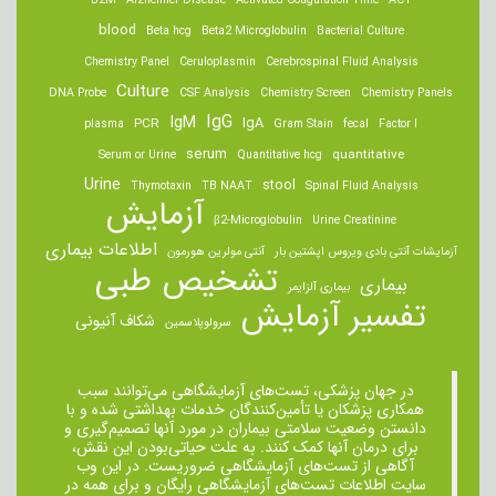
B2M
Alzheimer Disease
Activated Coagulation Time
ACT
blood
Beta hcg
Beta2 Microglobulin
Bacterial Culture
Chemistry Panel
Ceruloplasmin
Cerebrospinal Fluid Analysis
Culture
DNA Probe
CSF Analysis
Chemistry Screen
Chemistry Panels
IgM
IgG
IgA
PCR
plasma
Gram Stain
fecal
Factor I
serum
quantitative
Serum or Urine
Quantitative hcg
Urine
stool
Thymotaxin
TB NAAT
Spinal Fluid Analysis
آزمایش
β2-Microglobulin
Urine Creatinine
اطلاعات بیماری
آزمایشات آنتی بادی ویروس اپشتین بار
آنتی مولرین هورمون
تشخیص طبی
بیماری
بیماری آلزایمر
تفسیر آزمایش
شکاف آنیونی
سرولوپلاسمین
در جهان پزشکی، تست‌های آزمایشگاهی می‌توانند سبب
همکاری پزشکان یا تأمین‌کنندگان خدمات بهداشتی شده و با
دانستن وضعیت سلامتی بیماران در مورد آنها تصمیم‌گیری و
برای درمان ‌آنها کمک کنند. به علت حیاتی‌بودن این نقش،
آگاهی از تست‌های آزمایشگاهی ضروریست. در این وب
سایت اطلاعات تست‌های آزمایشگاهی رایگان و برای همه در