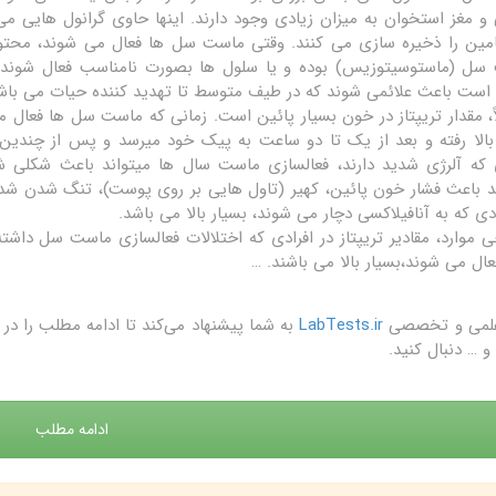
و مغز استخوان به میزان زیادی وجود دارند. اینها حاوی گرانول هایی می 
ین را ذخیره سازی می کنند. وقتی ماست سل ها فعال می شوند، محتوای خ
سل (ماستوسیتوزیس) بوده و یا سلول ها بصورت نامناسب فعال شوند، م
ست باعث علائمی شوند که در طیف متوسط تا تهدید کننده حیات می باشن
بالا رفته و بعد از یک تا دو ساعت به پیک خود میرسد و پس از چندین
 که آلرژی شدید دارند، فعالسازی ماست سال ها میتواند باعث شکلی شد
د باعث فشار خون پائین، کهیر (تاول هایی بر روی پوست)، تنگ شدن شدی
ادی که به آنافیلاکسی دچار می شوند، بسیار بالا می باشد.
ی موارد، مقادیر تریپتاز در افرادی که اختلالات فعالسازی ماست سل داش
عال می شوند،بسیار بالا می باشند. …
علمی و تخصصی
LabTests.ir
به شما پیشنهاد می‌کند تا ادامه مطلب را 
و … دنبال کنید.
ادامه مطلب