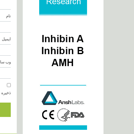
نام
ایمیل
وب‌ سا
ذخیره ن