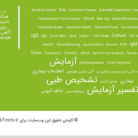
Bacterial Culture
B2M
Alzheimer Disease
Activated Coagulation Tim
در 
همکار
blood
Cerebrospinal Fluid Analysis
Beta hcg
Beta2 Microglobu
دانست
برای
Chemistry Screen
Chemistry Panels
Chemistry Panel
Ceruloplas
آگاهی 
IgG
Culture
IgA
Gram Stain
fecal
Factor I
DNA Probe
CSF A
اطلاعا
IgM
serum
quantitative
PCR
Quantitative hcg
plasma
Urine
stool
Thymotaxin
TB NAAT
Spinal Fluid Analysis
Serum o
آزمایش
β2-Microglobulin
Urine Creatinine
اطلاعات بیماری
ت آنتی بادی ویروس اپشتین بار
آنتی مولرین هورمون
تشخیص طبی
بیماری
بیماری آلزایمر
فسیر آزمایش
شکاف آنیونی
سرولوپلاسمین
© کلیه‌ی حقوق این وب‌سایت برای LabTests.ir محفوظ است.