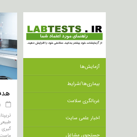
آزمایش‌ها
بیماری‌ها/شرایط
هدف از 
غربالگری سلامت
20 
تریپتا
اخبار علمی سایت
طبیعی 
گیری م
جستجوی مشاغل
ماست 