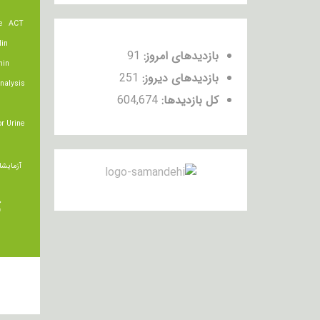
e
ACT
lin
بازدیدهای امروز:
91
min
بازدیدهای دیروز:
251
nalysis
کل بازدیدها:
604,674
r Urine
آزمایشا
ت