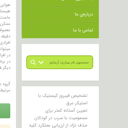
هوایی 
هیستام
درباره‌ی ما
ماست 
ممکن ا
تماس با ما
دقیقه 
افرادی
میتوان
در افر
در برخ
دیگر ف
گروه 
مرتبط 
تشخیص فیبروز کیستیک با
استیکر عرق
تعیین آستانه کمتر برای
مسمومیت با سرب در کودکان
حذف نژاد از ارزیابی عملکرد کلیه