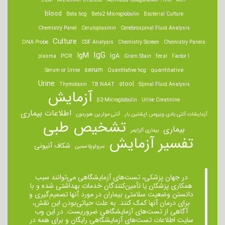
B2M
Alzheimer Disease
Activated Coagulation Time
ACT
blood
Beta hcg
Beta2 Microglobulin
Bacterial Culture
Chemistry Panel
Ceruloplasmin
Cerebrospinal Fluid Analysis
Culture
DNA Probe
CSF Analysis
Chemistry Screen
Chemistry Panels
IgM
IgG
IgA
PCR
plasma
Gram Stain
fecal
Factor I
serum
quantitative
Serum or Urine
Quantitative hcg
Urine
stool
Thymotaxin
TB NAAT
Spinal Fluid Analysis
آزمایش
β2-Microglobulin
Urine Creatinine
اطلاعات بیماری
آزمایشات آنتی بادی ویروس اپشتین بار
آنتی مولرین هورمون
تشخیص طبی
بیماری
بیماری آلزایمر
تفسیر آزمایش
شکاف آنیونی
سرولوپلاسمین
در جهان پزشکی، تست‌های آزمایشگاهی می‌توانند سبب
همکاری پزشکان یا تأمین‌کنندگان خدمات بهداشتی شده و با
دانستن وضعیت سلامتی بیماران در مورد آنها تصمیم‌گیری و
برای درمان ‌آنها کمک کنند. به علت حیاتی‌بودن این نقش،
آگاهی از تست‌های آزمایشگاهی ضروریست. در این وب
سایت اطلاعات تست‌های آزمایشگاهی رایگان و برای همه در