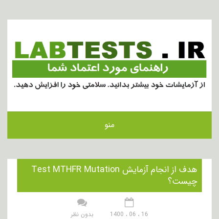
منو
هدف از انجام آزمایش Test MTHFR Mutation
چیست؟
16 ، 06 ، 1400
بدون نظر