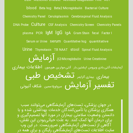
B2M
Alzheimer Disease
Activated Coagulation Time
ACT
blood
Beta hcg
Beta2 Microglobulin
Bacterial Culture
Chemistry Panel
Ceruloplasmin
Cerebrospinal Fluid Analysis
Culture
DNA Probe
CSF Analysis
Chemistry Screen
Chemistry Panels
IgM
IgG
IgA
PCR
plasma
Gram Stain
fecal
Factor I
serum
quantitative
Serum or Urine
Quantitative hcg
Urine
stool
Thymotaxin
TB NAAT
Spinal Fluid Analysis
آزمایش
β2-Microglobulin
Urine Creatinine
اطلاعات بیماری
آزمایشات آنتی بادی ویروس اپشتین بار
آنتی مولرین هورمون
تشخیص طبی
بیماری
بیماری آلزایمر
تفسیر آزمایش
شکاف آنیونی
سرولوپلاسمین
در جهان پزشکی، تست‌های آزمایشگاهی می‌توانند سبب
همکاری پزشکان یا تأمین‌کنندگان خدمات بهداشتی شده و با
دانستن وضعیت سلامتی بیماران در مورد آنها تصمیم‌گیری و
برای درمان ‌آنها کمک کنند. به علت حیاتی‌بودن این نقش،
آگاهی از تست‌های آزمایشگاهی ضروریست. در این وب
سایت اطلاعات تست‌های آزمایشگاهی رایگان و برای همه در