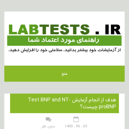
منو
هدف از انجام آزمایش Test BNP and NT-
proBNP چیست؟
03 ، 06 ، 1400
بدون نظر