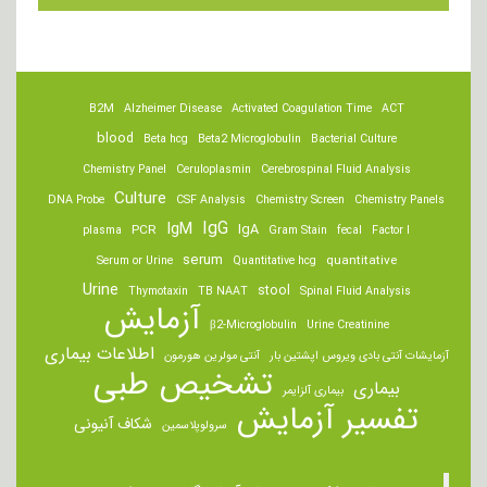
B2M
Alzheimer Disease
Activated Coagulation Time
ACT
blood
Beta hcg
Beta2 Microglobulin
Bacterial Culture
Chemistry Panel
Ceruloplasmin
Cerebrospinal Fluid Analysis
Culture
DNA Probe
CSF Analysis
Chemistry Screen
Chemistry Panels
IgM
IgG
IgA
PCR
plasma
Gram Stain
fecal
Factor I
serum
quantitative
Serum or Urine
Quantitative hcg
Urine
stool
Thymotaxin
TB NAAT
Spinal Fluid Analysis
آزمایش
β2-Microglobulin
Urine Creatinine
اطلاعات بیماری
آزمایشات آنتی بادی ویروس اپشتین بار
آنتی مولرین هورمون
تشخیص طبی
بیماری
بیماری آلزایمر
تفسیر آزمایش
شکاف آنیونی
سرولوپلاسمین