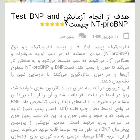
هدف از انجام آزمایش Test BNP and
NT-proBNP چیست؟
03 شهریور 1400
بدون نظر
ناتریورتیک پپتید نوع B و پپتید ناتریورتیک پرو نوع
(NTproBNP) موادی هستند که در قلب تولید می‌شوند و
هنگامی آزاد می‌شوند که قلب منبسط می‌شود و به سختی کار
می‌کند تا خون را پمپ کند. تست‌BNP و NT-proBNP سطوح
آن‌ها را در خون اندازه‌گیری می‌کنند تا نارسایی قلبی را
تشخیص دهند.
این هورمون در ابتدا به عنوان پپتید ناتریورز مغزی خوانده شد،
زیرا در ابتدا در بافت مغز یافت شد و آن را از یک پروتئین
مشابه در دهلیزها و یا لب‌های فوقانی قلب تشخیص داد. BNP
در واقع توسط بطن چپ قلب (اتاق اصلی پمپ قلب) تولید
می‌شود که با حجم و فشار خون و با این کار قلب، پمپاژ خون
در سراسر بدن، مرتبط است. مقادیر کوچکی از پروتیین
پیش‌ساز، BNP ، به طور مداوم توسط قلب تولید می‌شوند. پس
از آن، آنزیم BNP بوسیله آنزیمی به نام کورین برای آزادسازی