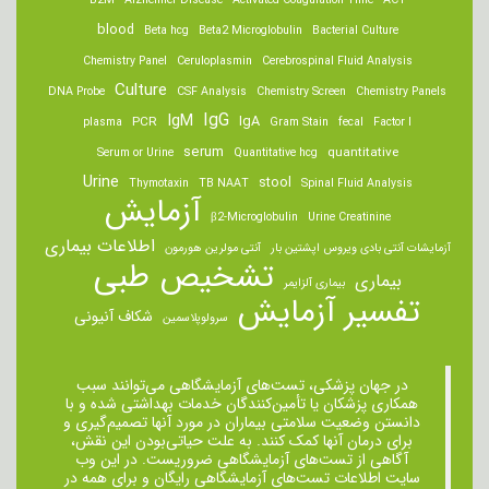
B2M
Alzheimer Disease
Activated Coagulation Time
ACT
blood
Beta hcg
Beta2 Microglobulin
Bacterial Culture
Chemistry Panel
Ceruloplasmin
Cerebrospinal Fluid Analysis
Culture
DNA Probe
CSF Analysis
Chemistry Screen
Chemistry Panels
IgM
IgG
IgA
PCR
plasma
Gram Stain
fecal
Factor I
serum
quantitative
Serum or Urine
Quantitative hcg
Urine
stool
Thymotaxin
TB NAAT
Spinal Fluid Analysis
آزمایش
β2-Microglobulin
Urine Creatinine
اطلاعات بیماری
آزمایشات آنتی بادی ویروس اپشتین بار
آنتی مولرین هورمون
تشخیص طبی
بیماری
بیماری آلزایمر
تفسیر آزمایش
شکاف آنیونی
سرولوپلاسمین
در جهان پزشکی، تست‌های آزمایشگاهی می‌توانند سبب
همکاری پزشکان یا تأمین‌کنندگان خدمات بهداشتی شده و با
دانستن وضعیت سلامتی بیماران در مورد آنها تصمیم‌گیری و
برای درمان ‌آنها کمک کنند. به علت حیاتی‌بودن این نقش،
آگاهی از تست‌های آزمایشگاهی ضروریست. در این وب
سایت اطلاعات تست‌های آزمایشگاهی رایگان و برای همه در