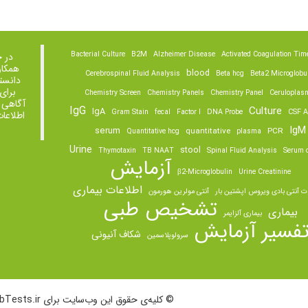
Bacterial Culture
B2M
Alzheimer Disease
Activated Coagulation Tim
در 
همکار
blood
Cerebrospinal Fluid Analysis
Beta hcg
Beta2 Microglobu
دانست
برای
Chemistry Screen
Chemistry Panels
Chemistry Panel
Ceruloplas
آگاهی 
IgG
Culture
IgA
Gram Stain
fecal
Factor I
DNA Probe
CSF A
اطلاعا
IgM
serum
quantitative
PCR
Quantitative hcg
plasma
Urine
stool
Thymotaxin
TB NAAT
Spinal Fluid Analysis
Serum o
آزمایش
β2-Microglobulin
Urine Creatinine
اطلاعات بیماری
ت آنتی بادی ویروس اپشتین بار
آنتی مولرین هورمون
تشخیص طبی
بیماری
بیماری آلزایمر
فسیر آزمایش
شکاف آنیونی
سرولوپلاسمین
© کلیه‌ی حقوق این وب‌سایت برای LabTests.ir محفوظ است.