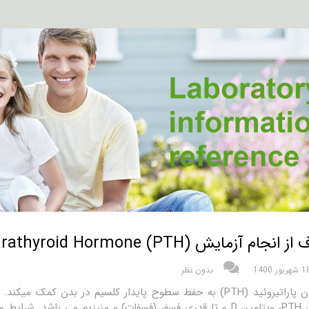
جام آزمایش Pap Parathyroid Hormone (PTH) چیست؟
شهریور 1400
بدون نظر
هورمون پاراتیروئید (PTH) به حفط سطوح پایدار کلسیم در بدن 
کلسیم، PTH، ویتامین D و تا قدری فسفر (فسفات) و منیزیم می باشد