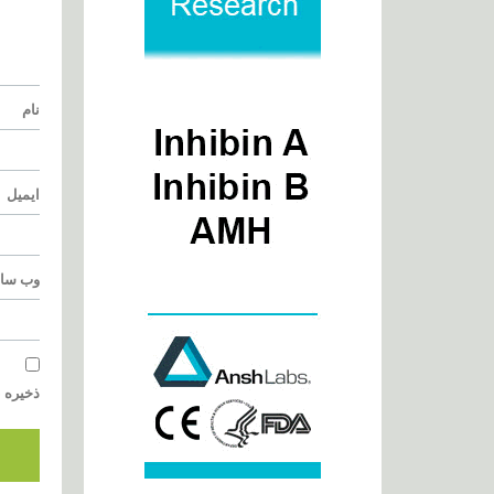
نام
ایمیل
وب‌ سا
ذخیره ن