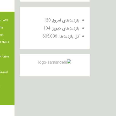
بازدیدهای امروز:
120
e
ACT
بازدیدهای دیروز:
134
lin
min
کل بازدیدها:
605,036
nalysis
r Urine
آزمایشا
ت