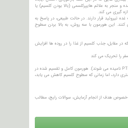
د، میتوانند باعث افزایش یا کاهش نامناسب در سطوح کلسیم و PTH شده و منجر به علائم هایپرکلسمی (بالا بودن کلسیم) یا
 غده تیروئید قرار دارند. در حالت طبیعی، در پاسخ به
ا درون جریان خون ترشح می کنند. این هورمون با سه روش، به بالا بردن سطوح
ه در مقابل، جذب کلسیم از غذا را در روده ها افزایش
سفر را تحریک می کند
هورمون پاراتیروئید، خود از ۸۴ اسید آمینه تشکیل می شود (که گاهی PTH (1-84) نامیده می شوند). هورمون کامل و تقسیم شده در
ری دارد، اما زمانی که سطوح کلسیم کاهش می یابد،
در خصوص هدف از انجام آزمایش، سوالات رایج، مطالب