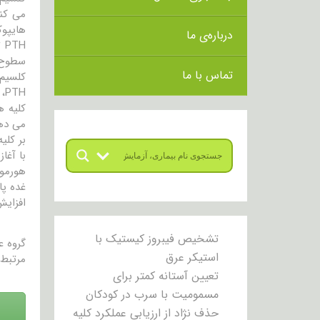
هایپوکلسم
درباره‌ی ما
TH
تماس با ما
کلسیم 
PTH، رهاسازی کلسیم از استخوان ها درون جریان خون را افزایش می دهد
کلیه ه
می ده
بر کلی
با آغاز افزا
غده پا
افزایش
تشخیص فیبروز کیستیک با
گروه 
استیکر عرق
مرتبط 
تعیین آستانه کمتر برای
مسمومیت با سرب در کودکان
حذف نژاد از ارزیابی عملکرد کلیه