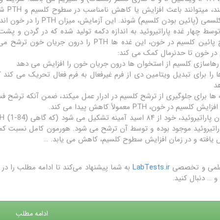
می کنن
ی (پائین بودن کلسیم) شوند. این آزمایش، میزان PTH را در خون اندازه گیری می کند.
P توسط چهار غده پاراتیروئید به اندازه دکمه تولید شده که در گردن و پشت
سطوح پائین کلسیم در خون، این غده ها PTH ر
در خون تا حدنرمال کمک می کند:
ا را برای تبدیل ویتامین دی از فرم غیرفعال به فرم فعال تحریک می کند ک
د
ه ها برای جلوگیری از ترشح کلسیم در ادرار عمل میکند، ضمن آنکه ترشح ف
یش کلسیم در خون، PTH معمولاً کاهش پیدا می کند.
راتیروئید موجود بوده و توسط آن ترشح می شود. هورمون کامل نسبت کمت
 یافته و در زمان افزایش سطوح کلسیم، کاهش می یابد. …
علمی و تخصصی
LabTests.ir
به شما پیشنهاد می‌کند تا ادامه مطلب را 
و … دنبال کنید.
ادامه مطلب