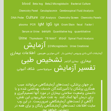
blood
Beta hcg
Beta2 Microglobulin
Bacterial Culture
Chemistry Panel
Ceruloplasmin
Cerebrospinal Fluid Analysis
Culture
DNA Probe
CSF Analysis
Chemistry Screen
Chemistry Panels
IgM
IgG
IgA
PCR
plasma
Gram Stain
fecal
Factor I
serum
quantitative
Serum or Urine
Quantitative hcg
Urine
stool
Thymotaxin
TB NAAT
Spinal Fluid Analysis
آزمایش
β2-Microglobulin
Urine Creatinine
اطلاعات بیماری
آزمایشات آنتی بادی ویروس اپشتین بار
آنتی مولرین هورمون
تشخیص طبی
بیماری
بیماری آلزایمر
تفسیر آزمایش
شکاف آنیونی
سرولوپلاسمین
در جهان پزشکی، تست‌های آزمایشگاهی می‌توانند سبب
همکاری پزشکان یا تأمین‌کنندگان خدمات بهداشتی شده و با
دانستن وضعیت سلامتی بیماران در مورد آنها تصمیم‌گیری و
برای درمان ‌آنها کمک کنند. به علت حیاتی‌بودن این نقش،
آگاهی از تست‌های آزمایشگاهی ضروریست. در این وب
سایت اطلاعات تست‌های آزمایشگاهی رایگان و برای همه در
دسترس خواهد بود.