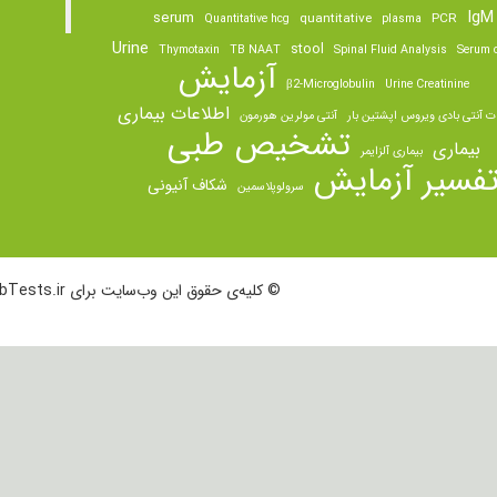
IgM
serum
quantitative
PCR
Quantitative hcg
plasma
Urine
stool
Thymotaxin
TB NAAT
Spinal Fluid Analysis
Serum o
آزمایش
β2-Microglobulin
Urine Creatinine
اطلاعات بیماری
ت آنتی بادی ویروس اپشتین بار
آنتی مولرین هورمون
تشخیص طبی
بیماری
بیماری آلزایمر
فسیر آزمایش
شکاف آنیونی
سرولوپلاسمین
© کلیه‌ی حقوق این وب‌سایت برای LabTests.ir محفوظ است.