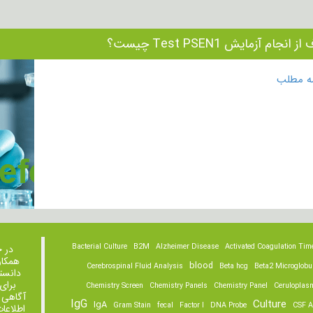
 انجام آزمایش Test PSEN1 چیست؟
مه مطلب
Bacterial Culture
B2M
Alzheimer Disease
Activated Coagulation Tim
در 
همکار
blood
Cerebrospinal Fluid Analysis
Beta hcg
Beta2 Microglobu
دانست
برای
Chemistry Screen
Chemistry Panels
Chemistry Panel
Ceruloplas
آگاهی 
IgG
Culture
IgA
Gram Stain
fecal
Factor I
DNA Probe
CSF A
اطلاعا