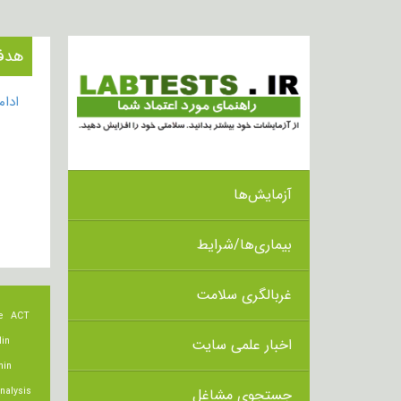
هدف از
ادا
آزمایش‌ها
بیماری‌ها/شرایط
غربالگری سلامت
e
ACT
اخبار علمی سایت
lin
min
جستجوی مشاغل
nalysis