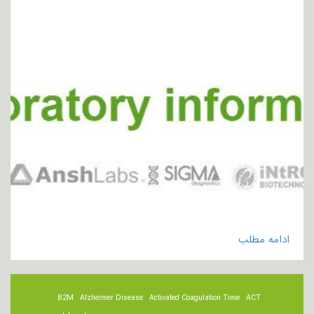
ادامه مطلب
B2M
Alzheimer Disease
Activated Coagulation Time
ACT