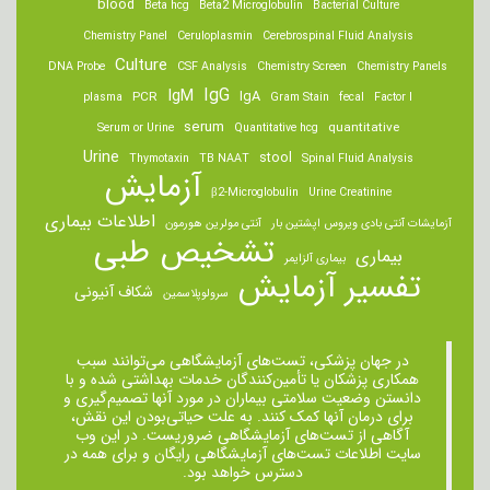
blood
Beta hcg
Beta2 Microglobulin
Bacterial Culture
Chemistry Panel
Ceruloplasmin
Cerebrospinal Fluid Analysis
Culture
DNA Probe
CSF Analysis
Chemistry Screen
Chemistry Panels
IgM
IgG
IgA
PCR
plasma
Gram Stain
fecal
Factor I
serum
quantitative
Serum or Urine
Quantitative hcg
Urine
stool
Thymotaxin
TB NAAT
Spinal Fluid Analysis
آزمایش
β2-Microglobulin
Urine Creatinine
اطلاعات بیماری
آزمایشات آنتی بادی ویروس اپشتین بار
آنتی مولرین هورمون
تشخیص طبی
بیماری
بیماری آلزایمر
تفسیر آزمایش
شکاف آنیونی
سرولوپلاسمین
در جهان پزشکی، تست‌های آزمایشگاهی می‌توانند سبب
همکاری پزشکان یا تأمین‌کنندگان خدمات بهداشتی شده و با
دانستن وضعیت سلامتی بیماران در مورد آنها تصمیم‌گیری و
برای درمان ‌آنها کمک کنند. به علت حیاتی‌بودن این نقش،
آگاهی از تست‌های آزمایشگاهی ضروریست. در این وب
سایت اطلاعات تست‌های آزمایشگاهی رایگان و برای همه در
دسترس خواهد بود.