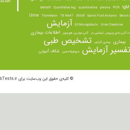
اطلاعا
IgM
serum
quantitative
PCR
Quantitative hcg
plasma
Urine
stool
Thymotaxin
TB NAAT
Spinal Fluid Analysis
Serum o
آزمایش
β2-Microglobulin
Urine Creatinine
اطلاعات بیماری
ت آنتی بادی ویروس اپشتین بار
آنتی مولرین هورمون
تشخیص طبی
بیماری
بیماری آلزایمر
فسیر آزمایش
شکاف آنیونی
سرولوپلاسمین
© کلیه‌ی حقوق این وب‌سایت برای LabTests.ir محفوظ است.