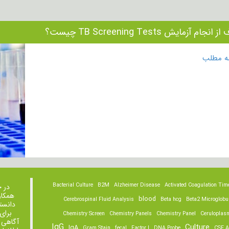
نجام آزمایش TB Screening Tests چیست؟
مه مطلب
Bacterial Culture
B2M
Alzheimer Disease
Activated Coagulation Tim
در 
همکار
blood
Cerebrospinal Fluid Analysis
Beta hcg
Beta2 Microglobu
دانست
برای
Chemistry Screen
Chemistry Panels
Chemistry Panel
Ceruloplas
آگاهی 
IgG
Culture
IgA
Gram Stain
fecal
Factor I
DNA Probe
CSF A