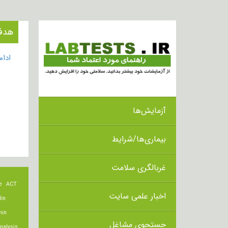
هدف از ا
ادا
آزمایش‌ها
بیماری‌ها/شرایط
غربالگری سلامت
e
ACT
اخبار علمی سایت
lin
min
جستجوی مشاغل
nalysis