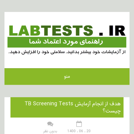
منو
هدف از انجام آزمایش TB Screening Tests
چیست؟
20 ، 06 ، 1400
بدون نظر