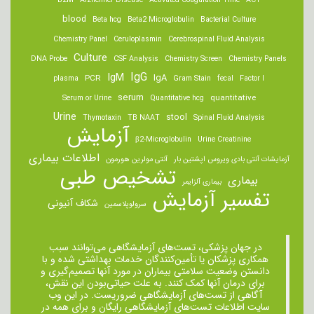
B2M
Alzheimer Disease
Activated Coagulation Time
ACT
blood
Beta hcg
Beta2 Microglobulin
Bacterial Culture
Chemistry Panel
Ceruloplasmin
Cerebrospinal Fluid Analysis
Culture
DNA Probe
CSF Analysis
Chemistry Screen
Chemistry Panels
IgM
IgG
IgA
PCR
plasma
Gram Stain
fecal
Factor I
serum
quantitative
Serum or Urine
Quantitative hcg
Urine
stool
Thymotaxin
TB NAAT
Spinal Fluid Analysis
آزمایش
β2-Microglobulin
Urine Creatinine
اطلاعات بیماری
آزمایشات آنتی بادی ویروس اپشتین بار
آنتی مولرین هورمون
تشخیص طبی
بیماری
بیماری آلزایمر
تفسیر آزمایش
شکاف آنیونی
سرولوپلاسمین
در جهان پزشکی، تست‌های آزمایشگاهی می‌توانند سبب
همکاری پزشکان یا تأمین‌کنندگان خدمات بهداشتی شده و با
دانستن وضعیت سلامتی بیماران در مورد آنها تصمیم‌گیری و
برای درمان ‌آنها کمک کنند. به علت حیاتی‌بودن این نقش،
آگاهی از تست‌های آزمایشگاهی ضروریست. در این وب
سایت اطلاعات تست‌های آزمایشگاهی رایگان و برای همه در