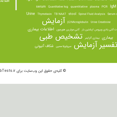
اطلاعا
IgM
serum
quantitative
PCR
Quantitative hcg
plasma
Urine
stool
Thymotaxin
TB NAAT
Spinal Fluid Analysis
Serum o
آزمایش
β2-Microglobulin
Urine Creatinine
اطلاعات بیماری
ت آنتی بادی ویروس اپشتین بار
آنتی مولرین هورمون
تشخیص طبی
بیماری
بیماری آلزایمر
فسیر آزمایش
شکاف آنیونی
سرولوپلاسمین
© کلیه‌ی حقوق این وب‌سایت برای LabTests.ir محفوظ است.