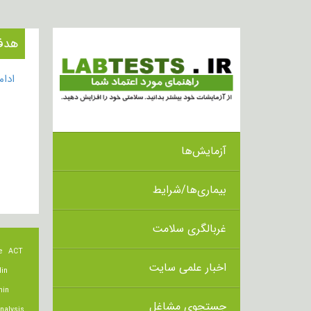
هدف از انجام 
ادا
آزمایش‌ها
بیماری‌ها/شرایط
غربالگری سلامت
e
ACT
اخبار علمی سایت
lin
min
جستجوی مشاغل
nalysis