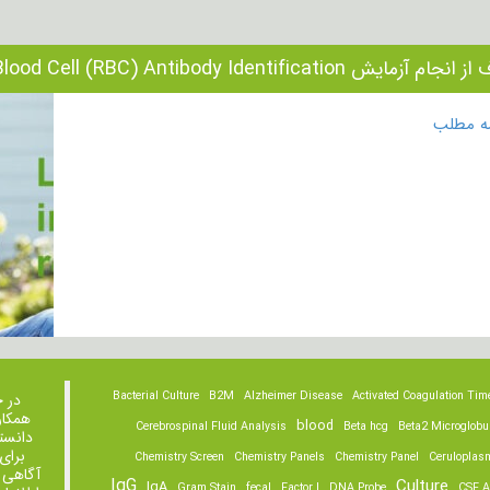
آزمایش Test Red Blood Cell (RBC) Antibody Identification چیست؟
مه مطلب
Bacterial Culture
B2M
Alzheimer Disease
Activated Coagulation Tim
در 
همکار
blood
Cerebrospinal Fluid Analysis
Beta hcg
Beta2 Microglobu
دانست
برای
Chemistry Screen
Chemistry Panels
Chemistry Panel
Ceruloplas
آگاهی 
IgG
Culture
IgA
Gram Stain
fecal
Factor I
DNA Probe
CSF A