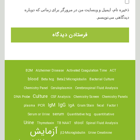
ذخیره نام، ایمیل و وبسایت من در مرورگر برای زمانی که دوباره
دیدگاهی می‌نویسم.
B2M
Alzheimer Disease
Activated Coagulation Time
ACT
blood
Beta hcg
Beta2 Microglobulin
Bacterial Culture
Chemistry Panel
Ceruloplasmin
Cerebrospinal Fluid Analysis
Culture
DNA Probe
CSF Analysis
Chemistry Screen
Chemistry Panels
IgM
IgG
IgA
PCR
plasma
Gram Stain
fecal
Factor I
serum
quantitative
Serum or Urine
Quantitative hcg
Urine
stool
Thymotaxin
TB NAAT
Spinal Fluid Analysis
آزمایش
β2-Microglobulin
Urine Creatinine