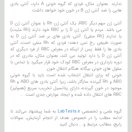
ندارند. بعنوان مثال، فردی که گروه خونی A دارد، آنتی بادی
هایی را ضد آنتی ژن B در خون خود خواهد داشت.
آنتی ژن مهم دیگر RBC، یک آنتی ژن Rh با عنوان آنتی ژن D
می باشد. مردم یا آنتی ژن D را بر RBC خود دارند (Rh مثبت)
یا ندارند (Rh منفی). آنتی بادی های بر ضد آنتی ژن D به
صورت طبیعی رخ نمی دهند؛ فردی که Rh منفی است، آنتی
بادی ها را فقط پس از اینکه در معرض RBC از فرد دیگری که
آنتی ژن D را دارد تولید می کند، بعنوان مثال، مادری که در
دوره بارداری در معرض RBC کودک خود قرار میگیرد یا تماس با
سلول های خونی بیگانه هنگام انتقال خون.
خونی که برای انتقال انتخاب شده است باید با گروه خونی
ABO و Rh گیرنده سازگار باشد، زیرا آنتی بادی های ABO و Rh
موجود در خون گیرنده، دارای پتانسیل تخریب سریع (همولیز)
RBC های انتقال داده شده و ایجاد عوارض جدی است. …
گروه علمی و تخصصی
LabTests.ir
به شما پیشنهاد می‌کند تا
ادامه مطلب را در خصوص هدف از انجام آزمایش، سوالات
رایج، مطالب مرتبط و … دنبال کنید.