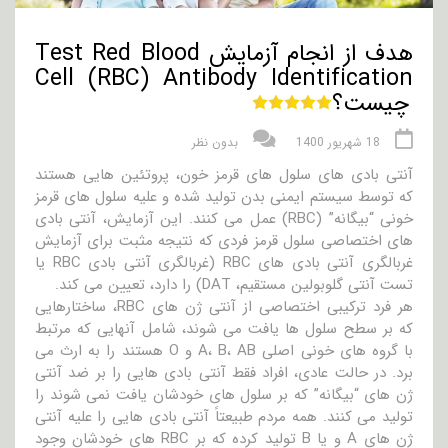
هدف از انجام آزمایش Test Red Blood
Cell (RBC) Antibody Identification
چیست؟
18 شهریور 1400
بدون نظر
آنتی بادی های سلول های قرمز خون، پروتئین هایی هستند
که توسط سیستم ایمنی بدن تولید شده و علیه سلول های قرمز
خونی “بیگانه” (RBC) عمل می کنند. این آزمایش، آنتی بادی
های اختصاصی سلول قرمز فردی که نتیجه مثبت برای آزمایش
غربالگری آنتی بادی های RBC (غربالگری آنتی بادی RBC یا
تست آنتی گلوبولین مستقیم، DAT) را دارد، تعیین می کند.
هر فرد ترکیبی اختصاصی از آنتی ژن های RBC، ساختارهایی
که بر سطح سلول ها یافت می شوند، شامل آنهایی که مرتبط
با گروه های خونی اصلی A، B، AB و O هستند را به ارث می
برد. در حالت عادی، افراد فقط آنتی بادی هایی را بر ضد آنتی
ژن های “بیگانه” که بر سلول های خودشان یافت نمی شوند را
تولید می کنند. همه مردم طبیعتاً آنتی بادی هایی را علیه آنتی
ژن های A و یا B تولید کرده که بر RBC های خودشان وجود