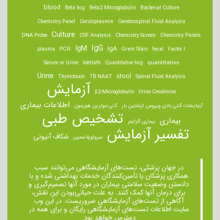
blood
Beta hcg
Beta2 Microglobulin
Bacterial Culture
Chemistry Panel
Ceruloplasmin
Cerebrospinal Fluid Analysis
Culture
DNA Probe
CSF Analysis
Chemistry Screen
Chemistry Panels
IgM
IgG
IgA
PCR
plasma
Gram Stain
fecal
Factor I
serum
quantitative
Serum or Urine
Quantitative hcg
Urine
stool
Thymotaxin
TB NAAT
Spinal Fluid Analysis
آزمایش
β2-Microglobulin
Urine Creatinine
اطلاعات بیماری
آزمایشات آنتی بادی ویروس اپشتین بار
آنتی مولرین هورمون
تشخیص طبی
بیماری
بیماری آلزایمر
تفسیر آزمایش
شکاف آنیونی
سرولوپلاسمین
در جهان پزشکی، تست‌های آزمایشگاهی می‌توانند سبب
همکاری پزشکان یا تأمین‌کنندگان خدمات بهداشتی شده و با
دانستن وضعیت سلامتی بیماران در مورد آنها تصمیم‌گیری و
برای درمان ‌آنها کمک کنند. به علت حیاتی‌بودن این نقش،
آگاهی از تست‌های آزمایشگاهی ضروریست. در این وب
سایت اطلاعات تست‌های آزمایشگاهی رایگان و برای همه در
دسترس خواهد بود.