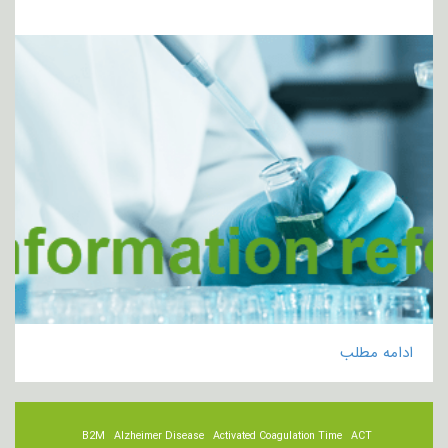
ادامه مطلب
B2M
Alzheimer Disease
Activated Coagulation Time
ACT