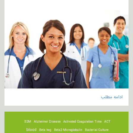
ادامه مطلب
B2M
Alzheimer Disease
Activated Coagulation Time
ACT
blood
Beta hcg
Beta2 Microglobulin
Bacterial Culture