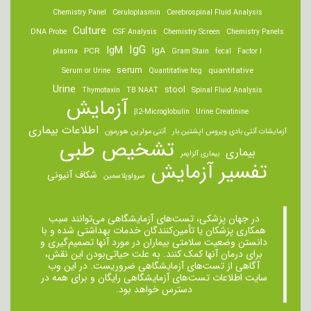
Chemistry Panel
Ceruloplasmin
Cerebrospinal Fluid Analysis
Culture
DNA Probe
CSF Analysis
Chemistry Screen
Chemistry Panels
IgM
IgG
IgA
PCR
plasma
Gram Stain
fecal
Factor I
serum
quantitative
Serum or Urine
Quantitative hcg
Urine
stool
Thymotaxin
TB NAAT
Spinal Fluid Analysis
آزمایش
β2-Microglobulin
Urine Creatinine
اطلاعات بیماری
آزمایشات آنتی بادی ویروس اپشتین بار
آنتی مولرین هورمون
تشخیص طبی
بیماری
بیماری آلزایمر
تفسیر آزمایش
شکاف آنیونی
سرولوپلاسمین
در جهان پزشکی، تست‌های آزمایشگاهی می‌توانند سبب
همکاری پزشکان یا تأمین‌کنندگان خدمات بهداشتی شده و با
دانستن وضعیت سلامتی بیماران در مورد آنها تصمیم‌گیری و
برای درمان ‌آنها کمک کنند. به علت حیاتی‌بودن این نقش،
آگاهی از تست‌های آزمایشگاهی ضروریست. در این وب
سایت اطلاعات تست‌های آزمایشگاهی رایگان و برای همه در
دسترس خواهد بود.