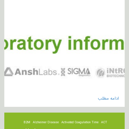
ادامه مطلب
B2M
Alzheimer Disease
Activated Coagulation Time
ACT