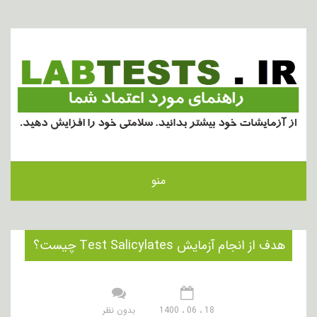
منو
هدف از انجام آزمایش Test Salicylates چیست؟
18 ، 06 ، 1400
بدون نظر