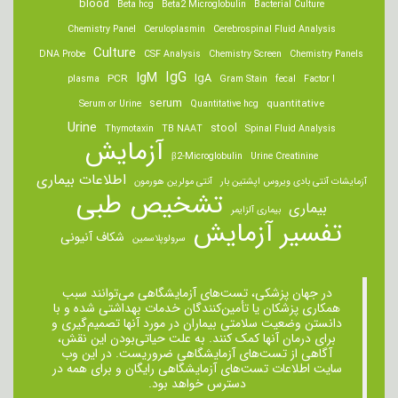
blood
Beta hcg
Beta2 Microglobulin
Bacterial Culture
Chemistry Panel
Ceruloplasmin
Cerebrospinal Fluid Analysis
Culture
DNA Probe
CSF Analysis
Chemistry Screen
Chemistry Panels
IgM
IgG
IgA
PCR
plasma
Gram Stain
fecal
Factor I
serum
quantitative
Serum or Urine
Quantitative hcg
Urine
stool
Thymotaxin
TB NAAT
Spinal Fluid Analysis
آزمایش
β2-Microglobulin
Urine Creatinine
اطلاعات بیماری
آزمایشات آنتی بادی ویروس اپشتین بار
آنتی مولرین هورمون
تشخیص طبی
بیماری
بیماری آلزایمر
تفسیر آزمایش
شکاف آنیونی
سرولوپلاسمین
در جهان پزشکی، تست‌های آزمایشگاهی می‌توانند سبب
همکاری پزشکان یا تأمین‌کنندگان خدمات بهداشتی شده و با
دانستن وضعیت سلامتی بیماران در مورد آنها تصمیم‌گیری و
برای درمان ‌آنها کمک کنند. به علت حیاتی‌بودن این نقش،
آگاهی از تست‌های آزمایشگاهی ضروریست. در این وب
سایت اطلاعات تست‌های آزمایشگاهی رایگان و برای همه در
دسترس خواهد بود.