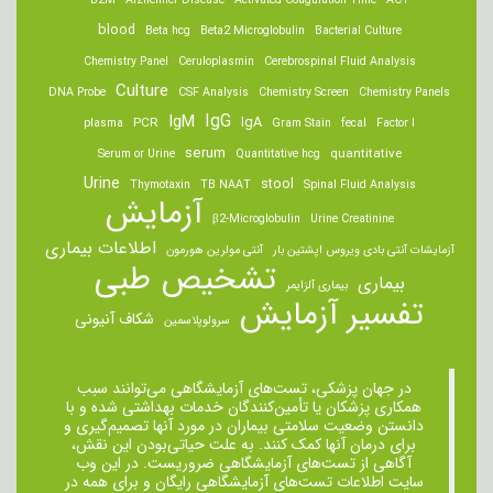
B2M
Alzheimer Disease
Activated Coagulation Time
ACT
blood
Beta hcg
Beta2 Microglobulin
Bacterial Culture
Chemistry Panel
Ceruloplasmin
Cerebrospinal Fluid Analysis
Culture
DNA Probe
CSF Analysis
Chemistry Screen
Chemistry Panels
IgM
IgG
IgA
PCR
plasma
Gram Stain
fecal
Factor I
serum
quantitative
Serum or Urine
Quantitative hcg
Urine
stool
Thymotaxin
TB NAAT
Spinal Fluid Analysis
آزمایش
β2-Microglobulin
Urine Creatinine
اطلاعات بیماری
آزمایشات آنتی بادی ویروس اپشتین بار
آنتی مولرین هورمون
تشخیص طبی
بیماری
بیماری آلزایمر
تفسیر آزمایش
شکاف آنیونی
سرولوپلاسمین
در جهان پزشکی، تست‌های آزمایشگاهی می‌توانند سبب
همکاری پزشکان یا تأمین‌کنندگان خدمات بهداشتی شده و با
دانستن وضعیت سلامتی بیماران در مورد آنها تصمیم‌گیری و
برای درمان ‌آنها کمک کنند. به علت حیاتی‌بودن این نقش،
آگاهی از تست‌های آزمایشگاهی ضروریست. در این وب
سایت اطلاعات تست‌های آزمایشگاهی رایگان و برای همه در