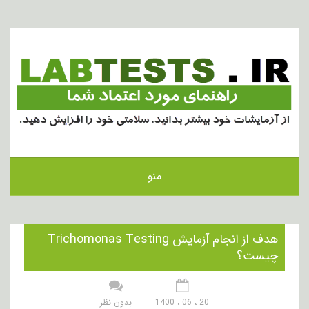
منو
هدف از انجام آزمایش Trichomonas Testing
چیست؟
20 ، 06 ، 1400
بدون نظر