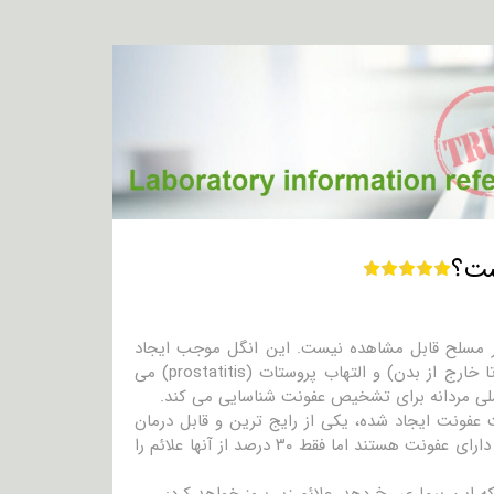
ر مسلح قابل مشاهده نیست. این انگل موجب ایجاد
عفونت واژنی در زنان و در مردان منجر به عفونت مجرای ادرار (از بخش مثانه تا خارج از بدن) و التهاب پروستات (prostatitis) می
اسلی مردانه برای تشخیص عفونت شناسایی می کند.
CD)، تریکومونیازیس که به علت عفونت ایجاد شده، یکی از رایج ترین و قابل درمان
ترین بیماری های مقاربتی (STDs) می باشد. در آمریکا در حدود ۳٫۷ میلیون نفر دارای عفونت هستند اما فقط ۳۰ درصد از آنها علائم را
 این بیماری رخ دهد، علائم زیر بروز خواهد کرد: