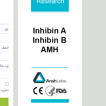
نام
ایمیل
وب‌ سا
ذخیره ن