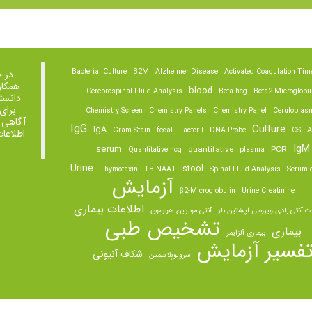
Bacterial Culture
B2M
Alzheimer Disease
Activated Coagulation Tim
در 
همکار
blood
Cerebrospinal Fluid Analysis
Beta hcg
Beta2 Microglobu
دانست
برای
Chemistry Screen
Chemistry Panels
Chemistry Panel
Ceruloplas
آگاهی 
IgG
Culture
IgA
Gram Stain
fecal
Factor I
DNA Probe
CSF A
اطلاعا
IgM
serum
quantitative
PCR
Quantitative hcg
plasma
Urine
stool
Thymotaxin
TB NAAT
Spinal Fluid Analysis
Serum o
آزمایش
β2-Microglobulin
Urine Creatinine
اطلاعات بیماری
ت آنتی بادی ویروس اپشتین بار
آنتی مولرین هورمون
تشخیص طبی
بیماری
بیماری آلزایمر
فسیر آزمایش
شکاف آنیونی
سرولوپلاسمین