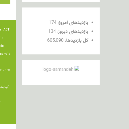
بازدیدهای امروز:
174
e
ACT
بازدیدهای دیروز:
134
lin
کل بازدیدها:
605,090
min
nalysis
r Urine
آزمایشا
ت