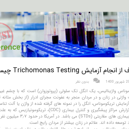
نجام آزمایش Trichomonas Testing چیست؟
شهریور 1400
بدون نظر
موناس واژینالیس، یک انگل تک سلولی (پروتوزوان) است که با چشم غی
زمایش تریکوموناس، انگل را در نمونه های گرفته شده از واژن یا آلت تن
طبق گزارش مراکز پیشگیری و کنترل بیماری (C
 توسعه داده اند. علائم در زنان بیشتر از مردان رایج است.
وناس واژینالیس یمی از رایج ترین علل التهاب واژن در زنان است. زمانی که