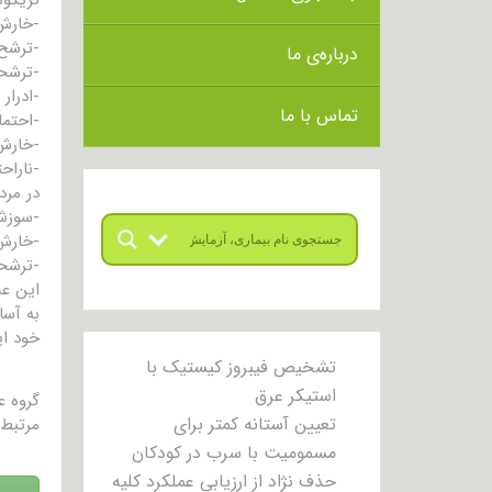
-خارش
-ترشح 
درباره‌ی ما
-ترشحا
-ادرار 
تماس با ما
-احتما
-خارش
-ناراح
در مرد
-سوزش 
-خارش 
-ترشحا
به آسا
خود ای
تشخیص فیبروز کیستیک با
استیکر عرق
گروه 
تعیین آستانه کمتر برای
مرتبط 
مسمومیت با سرب در کودکان
حذف نژاد از ارزیابی عملکرد کلیه