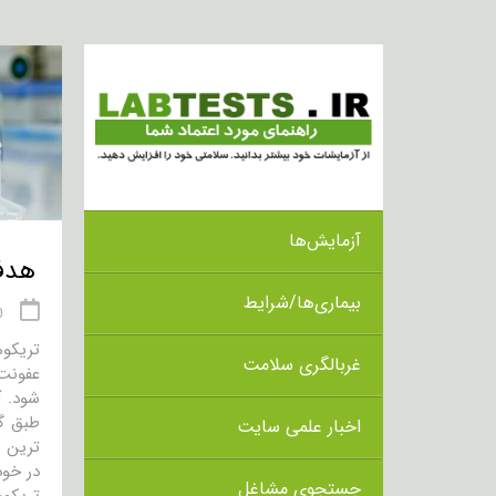
آزمایش‌ها
هدف از ا
بیماری‌ها/شرایط
20 
تریکو
غربالگری سلامت
شود. آ
اخبار علمی سایت
در خود
جستجوی مشاغل
تریکوم