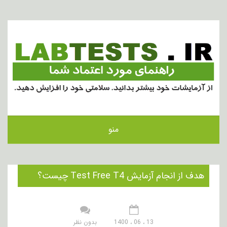
منو
هدف از انجام آزمایش Test Free T4 چیست؟
13 ، 06 ، 1400
بدون نظر