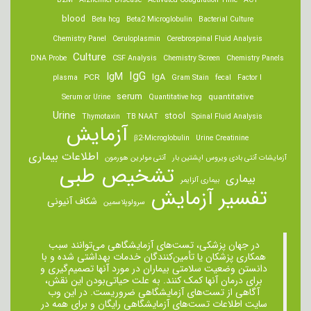
B2M
Alzheimer Disease
Activated Coagulation Time
ACT
blood
Beta hcg
Beta2 Microglobulin
Bacterial Culture
Chemistry Panel
Ceruloplasmin
Cerebrospinal Fluid Analysis
Culture
DNA Probe
CSF Analysis
Chemistry Screen
Chemistry Panels
IgM
IgG
IgA
PCR
plasma
Gram Stain
fecal
Factor I
serum
quantitative
Serum or Urine
Quantitative hcg
Urine
stool
Thymotaxin
TB NAAT
Spinal Fluid Analysis
آزمایش
β2-Microglobulin
Urine Creatinine
اطلاعات بیماری
آزمایشات آنتی بادی ویروس اپشتین بار
آنتی مولرین هورمون
تشخیص طبی
بیماری
بیماری آلزایمر
تفسیر آزمایش
شکاف آنیونی
سرولوپلاسمین
در جهان پزشکی، تست‌های آزمایشگاهی می‌توانند سبب
همکاری پزشکان یا تأمین‌کنندگان خدمات بهداشتی شده و با
دانستن وضعیت سلامتی بیماران در مورد آنها تصمیم‌گیری و
برای درمان ‌آنها کمک کنند. به علت حیاتی‌بودن این نقش،
آگاهی از تست‌های آزمایشگاهی ضروریست. در این وب
سایت اطلاعات تست‌های آزمایشگاهی رایگان و برای همه در