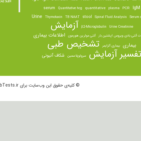
اطلاعا
IgM
serum
quantitative
PCR
Quantitative hcg
plasma
Urine
stool
Thymotaxin
TB NAAT
Spinal Fluid Analysis
Serum o
آزمایش
β2-Microglobulin
Urine Creatinine
اطلاعات بیماری
ت آنتی بادی ویروس اپشتین بار
آنتی مولرین هورمون
تشخیص طبی
بیماری
بیماری آلزایمر
فسیر آزمایش
شکاف آنیونی
سرولوپلاسمین
© کلیه‌ی حقوق این وب‌سایت برای LabTests.ir محفوظ است.