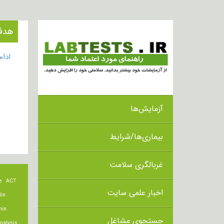
هدف از انجا
ادا
آزمایش‌ها
بیماری‌ها/شرایط
غربالگری سلامت
e
ACT
اخبار علمی سایت
lin
min
جستجوی مشاغل
nalysis