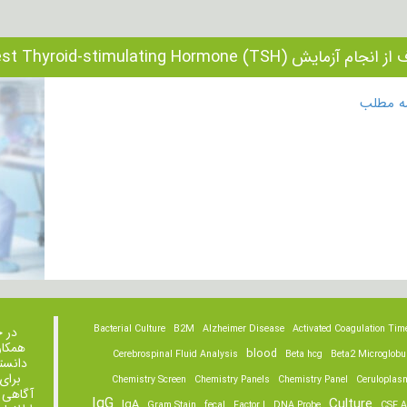
م آزمایش Test Thyroid-stimulating Hormone (TSH) چیست؟
مه مطلب
Bacterial Culture
B2M
Alzheimer Disease
Activated Coagulation Tim
در 
همکار
blood
Cerebrospinal Fluid Analysis
Beta hcg
Beta2 Microglobu
دانست
برای
Chemistry Screen
Chemistry Panels
Chemistry Panel
Ceruloplas
آگاهی 
IgG
Culture
IgA
Gram Stain
fecal
Factor I
DNA Probe
CSF A