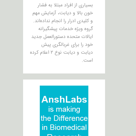
بسیاری از افراد مبتلا به فشار
خون بالا و دیابت، آزمایش مهم
و کلیدی ادرار را انجام نداده‌اند.
گروه ویژه خدمات پیشگیرانه
ایالات متحده دستورالعمل جدید
خود را برای غربالگری پیش
دیابت و دیابت نوع ۲ اعلام کرده
است.