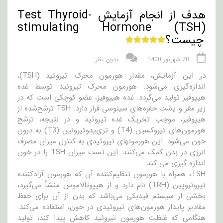
هدف از انجام آزمایش Test Thyroid-
stimulating Hormone (TSH)
چیست؟
20 شهریور 1400
بدون نظر
در این آزمایش، مقدار هورمون محرک تیروئید (TSH)،
اندازه‌گیری می‌شود. هورمون محرک تیروئید توسط غده
هیپوفیز تولید می‌گردد. غده هیپوفیز، عضو کوچکی است که در
زیر مغز و پشت حفره‌های سینوسی قرار دارد. TSH ترشح‌شده از
هیپوفیز، موجب تحریک غده تیروئید و در نتیجه، ترشح
هورمون‌های تیروکسین (T4) و تری‌یدوتیرونین (T3) به درون
خون می‌شود. این هورمونهای تیروئیدی به کنترل میزان مصرف
انرژی در بدن کمک می‌کنند. این تست میزان TSH را در خون
اندازه گیری می کند.
TSH، همراه با هورمون تنظیم‌کننده آن که هورمون آزاد‌کننده
تیروتروپین (TRH) نام دارد و از هیپوتالاموس منشأ می‌گیرد،
بخشی از سیستم فیدبکی می‌باشد که بدن از آن برای حفظ
مقادیر پایدار هورمون‌های تیروئیدی در خون، استفاده می‌کند.
هنگامی که غلظت هورمون تیروئید کاهش پیدا کند، تولید