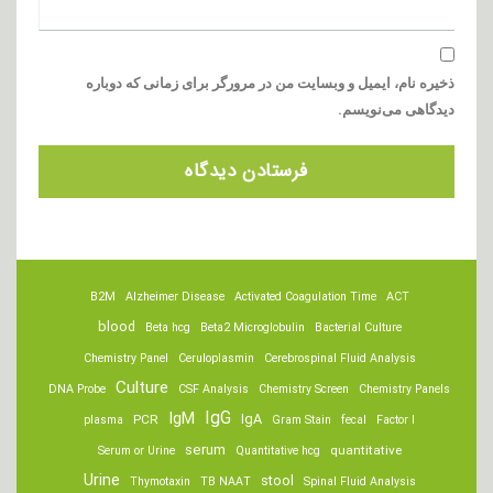
ذخیره نام، ایمیل و وبسایت من در مرورگر برای زمانی که دوباره
دیدگاهی می‌نویسم.
B2M
Alzheimer Disease
Activated Coagulation Time
ACT
blood
Beta hcg
Beta2 Microglobulin
Bacterial Culture
Chemistry Panel
Ceruloplasmin
Cerebrospinal Fluid Analysis
Culture
DNA Probe
CSF Analysis
Chemistry Screen
Chemistry Panels
IgM
IgG
IgA
PCR
plasma
Gram Stain
fecal
Factor I
serum
quantitative
Serum or Urine
Quantitative hcg
Urine
stool
Thymotaxin
TB NAAT
Spinal Fluid Analysis