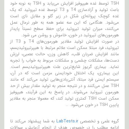
TSH توسط غده هیپوفیز افزایش می‌یابد و TSH به نوبه خود
باعث تولید و آزادسازی T4 و T3 توسط غده تیروئید که یک
غده کوچک پروانه‌ای شکل در زیر گلو و مقابل نای است
می‌شود. هنگامی که این سه عضو همه به طور نرمال عمل
می‌کنند، میزان تولید تیروئید برای حفظ سطح نسبتاً پایدار
هورمون‌های تیروئید در خون، خاموش و روشن می شود.
در صورت افزایش تولید مقادیر هورمون‌های T4 و T3 از
تیروئید، فرد مبتلا ممکن است علائم مرتبط با هیپرتیروئیدیسم،
مانند افزایش ضربان قلب، کاهش وزن، حالت عصبی، لرزش
دست‌ها، مشکلات چشمی و مشکلات مربوط به خواب را تجربه
نماید. بیماری گریوز شایع‌ترین علت هیپرتیروئیدیسم است.
این بیماری، یک اختلال خودایمنی مزمن است که در آن،
سیستم ایمنی فرد مبتلا، آنتی‌بادی‌هایی تولید می‌کند که مانند
TSH عمل می‌کنند و در نتیجه منجر به تولید مقدار بیش از حد
هورمون تیروئید می‌شوند. در پاسخ به این فرآیند، هیپوفیز
ممکن است TSH کمتری تولید کند، که معمولا منجر به مقادیر
پایین TSH در خون می‌شود. …
گروه علمی و تخصصی
LabTests.ir
به شما پیشنهاد می‌کند تا
ادامه مطلب را در خصوص هدف از انجام آزمایش، سوالات