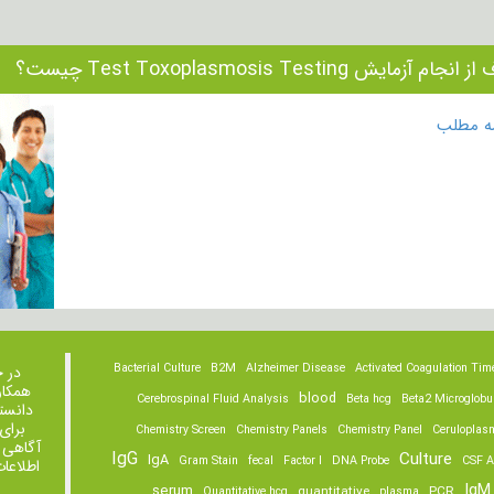
جام آزمایش Test Toxoplasmosis Testing چیست؟
مه مطلب
Bacterial Culture
B2M
Alzheimer Disease
Activated Coagulation Tim
در 
همکار
blood
Cerebrospinal Fluid Analysis
Beta hcg
Beta2 Microglobu
دانست
برای
Chemistry Screen
Chemistry Panels
Chemistry Panel
Ceruloplas
آگاهی 
IgG
Culture
IgA
Gram Stain
fecal
Factor I
DNA Probe
CSF A
اطلاعا
IgM
serum
quantitative
PCR
Quantitative hcg
plasma