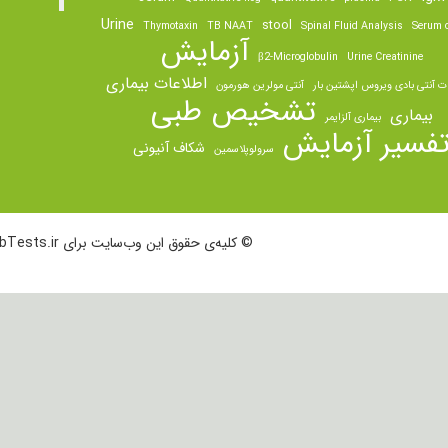
Urine
stool
Thymotaxin
TB NAAT
Spinal Fluid Analysis
Serum o
آزمایش
β2-Microglobulin
Urine Creatinine
اطلاعات بیماری
ت آنتی بادی ویروس اپشتین بار
آنتی مولرین هورمون
تشخیص طبی
بیماری
بیماری آلزایمر
فسیر آزمایش
شکاف آنیونی
سرولوپلاسمین
© کلیه‌ی حقوق این وب‌سایت برای LabTests.ir محفوظ است.