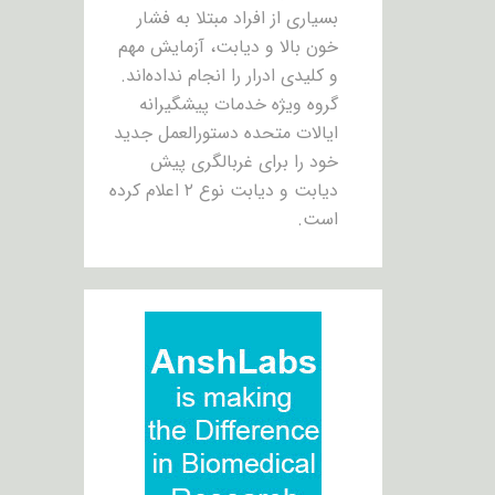
بسیاری از افراد مبتلا به فشار
خون بالا و دیابت، آزمایش مهم
و کلیدی ادرار را انجام نداده‌اند.
گروه ویژه خدمات پیشگیرانه
ایالات متحده دستورالعمل جدید
خود را برای غربالگری پیش
دیابت و دیابت نوع ۲ اعلام کرده
است.