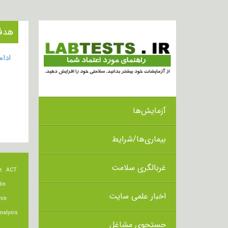
هدف از ان
ادا
آزمایش‌ها
بیماری‌ها/شرایط
غربالگری سلامت
e
ACT
lin
اخبار علمی سایت
min
nalysis
جستجوی مشاغل