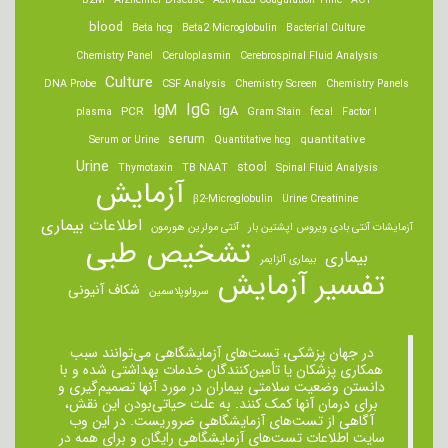
B2M
Alzheimer Disease
Activated Coagulation Time
ACT
blood
Beta hcg
Beta2 Microglobulin
Bacterial Culture
Chemistry Panel
Ceruloplasmin
Cerebrospinal Fluid Analysis
Culture
DNA Probe
CSF Analysis
Chemistry Screen
Chemistry Panels
IgM
IgG
IgA
PCR
plasma
Gram Stain
fecal
Factor I
serum
quantitative
Serum or Urine
Quantitative hcg
Urine
stool
Thymotaxin
TB NAAT
Spinal Fluid Analysis
آزمایش
β2-Microglobulin
Urine Creatinine
اطلاعات بیماری
آزمایشات آنتی بادی ویروس اپشتین بار
آنتی مولرین هورمون
تشخیص طبی
بیماری
بیماری آلزایمر
تفسیر آزمایش
شکاف آنیونی
سرولوپلاسمین
در جهان پزشکی، تست‌های آزمایشگاهی می‌توانند سبب
همکاری پزشکان یا تأمین‌کنندگان خدمات بهداشتی شده و با
دانستن وضعیت سلامتی بیماران در مورد آنها تصمیم‌گیری و
برای درمان ‌آنها کمک کنند. به علت حیاتی‌بودن این نقش،
آگاهی از تست‌های آزمایشگاهی ضروریست. در این وب
سایت اطلاعات تست‌های آزمایشگاهی رایگان و برای همه در