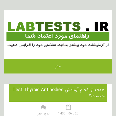
منو
هدف از انجام آزمایش Test Thyroid Antibodies
چیست؟
20 ، 06 ، 1400
بدون نظر