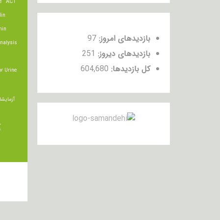
e
ACT
lin
min
بازدیدهای امروز:
97
nalysis
بازدیدهای دیروز:
251
کل بازدیدها:
604,680
r Urine
آزمایشا
ت