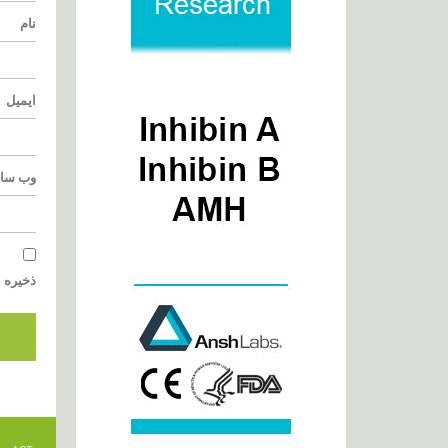
نام
ایمیل
وب‌ سا
ذخیره ن