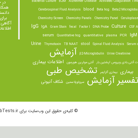
Bacterial Culture
B2M
Alzheimer Disease
Activated Coagulation Tim
در 
همکار
blood
Cerebrospinal Fluid Analysis
Beta hcg
Beta2 Microglobu
دانست
برای
Chemistry Screen
Chemistry Panels
Chemistry Panel
Ceruloplas
آگاهی 
IgG
Culture
IgA
Gram Stain
fecal
Factor I
DNA Probe
CSF A
اطلاعا
IgM
serum
quantitative
PCR
Quantitative hcg
plasma
Urine
stool
Thymotaxin
TB NAAT
Spinal Fluid Analysis
Serum o
آزمایش
β2-Microglobulin
Urine Creatinine
اطلاعات بیماری
ت آنتی بادی ویروس اپشتین بار
آنتی مولرین هورمون
تشخیص طبی
بیماری
بیماری آلزایمر
فسیر آزمایش
شکاف آنیونی
سرولوپلاسمین
© کلیه‌ی حقوق این وب‌سایت برای LabTests.ir محفوظ است.