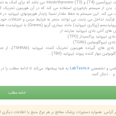
می کند، تیروکسین (T4) و triiodothyronine (T3
می کند. این سیستم به حفظ مقدار نسبتا پایدار هورمونهای تیروئید در 
 فرآیند تداخل می یابند، می توانند منجر به شرایط مزمن و اختلالات خودا
م (پرکاری تیروئید) مانند بیماری گریو (Graves) یا تیروئیدیت هشیموتو (Hashimoto Thyroiditis) شوند.
 های آنتی بادی تیروئید عبارتند از:
ادی تیروئید پراکسیداز (TPO)
ادی تیروگلوبولین (TGAb)
لوبولین مهار کننده پیوند تیروئید (TBII) …
علمی و تخصصی
LabTests.ir
به شما پیشنهاد می‌کند تا ادامه مطلب را 
و … دنبال کنید.
ادامه مطلب
بر گرامی: همواره دستورات پزشک معالج بر هر نوع منبع یا اطلاعات دیگری