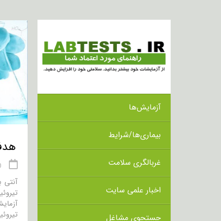
آزمایش‌ها
بیماری‌ها/شرایط
هدف از ا
غربالگری سلامت
20 
آنتی ب
اخبار علمی سایت
تیروئی
آزمایش
تیروئی
جستجوی مشاغل