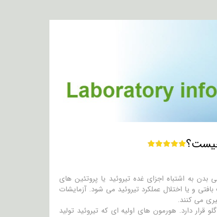
 بدن به اشتباه اجزای غده تیروئید یا پروتئین های
بافتی و یا اختلال عملکرد تیروئید می شود. آزمایشات
یری می کنند.
رار دارد. هورمون های اولیه ای که تیروئید تولید