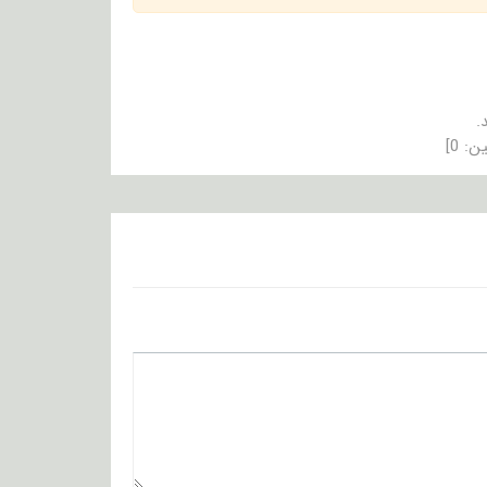
.
ین:
0
]