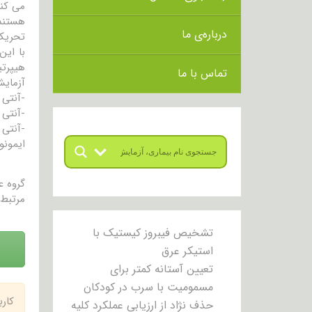
درباره‌ی ما
تحریک 
با این
هیپرتیروئیدیس
تماس با ما
آزمایش
-آنتی ب
-آنتی ب
ایمونوگ
گروه 
مرتبط 
تشخیص فیبروز کیستیک با
استیکر عرق
تعیین آستانه کمتر برای
مسمومیت با سرب در کودکان
کار
حذف نژاد از ارزیابی عملکرد کلیه