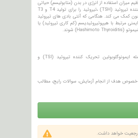
) می باشد که برای کمک به تنظیم میزان استفاده از انرژی در بدن (متابولیسم) حیاتی
هستند. بدن از سیستم بازخوردی استفاده می کند که در آن هورمون تحریک کننده تیروئید (TSH) ،تیروئید را برای تولید T4 و T3
خون کمک می کند. هنگامی که آنتی بادی های تیروئید
یمنی مرتبط با هیپوتیروئیدیسم (کم کاری تیروئید) یا
-آنتی بادی های گیرنده هورمون تحریک کننده تیروئید (TSHRAb)، از جمله ایمونوگلوبولین تحریک کننده تیروئید (TSI) و
در خصوص هدف از انجام آزمایش، سوالات رایج، مطالب
 ارجعیت خواهد داشت.